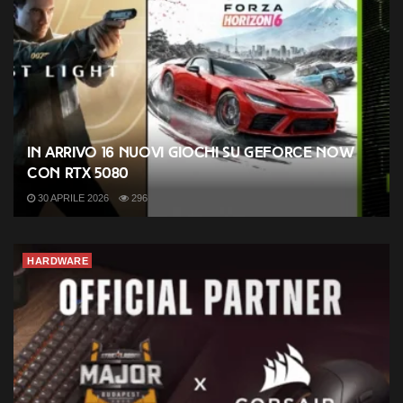
In arrivo 16 nuovi giochi su GeForce NOW
con RTX 5080
30 APRILE 2026
296
HARDWARE