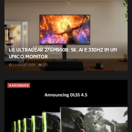
LG UltraGear 27GM950B: 5K, AI e 330Hz in un
unico monitor
1 LUGLIO 2026
271
HARDWARE