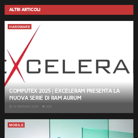
Altri
Articoli
HARDWARE
Computex 2025 | Exceleram presenta la
nuova serie di RAM Aurum
20 MAGGIO 2025
328
MOBILE