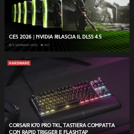
CES 2026 | Nvidia rilascia il DLSS 4.5
8 GENNAIO 2026
297
HARDWARE
Corsair K70 PRO TKL, tastiera compatta
con Rapid Trigger e FlashTap