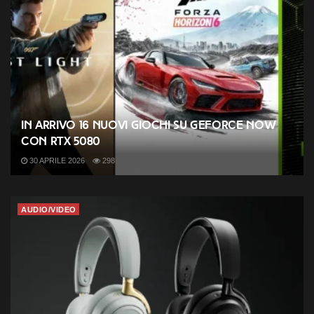
In arrivo 16 nuovi giochi su GeForce NOW
con RTX 5080
30 APRILE 2026
298
AUDIO/VIDEO