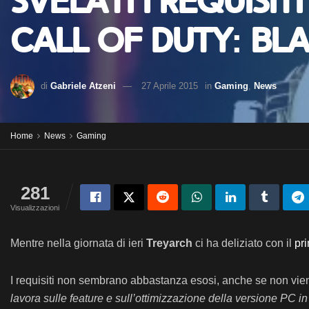
Svelati i requisit
Call of Duty: Blac
di
Gabriele Atzeni
27 Aprile 2015
in
Gaming
,
News
Home
News
Gaming
281
Visualizzazioni
Mentre nella giornata di ieri
Treyarch
ci ha deliziato con il
pri
I requisiti non sembrano abbastanza esosi, anche se non viene
lavora sulle feature e sull’ottimizzazione della versione PC 