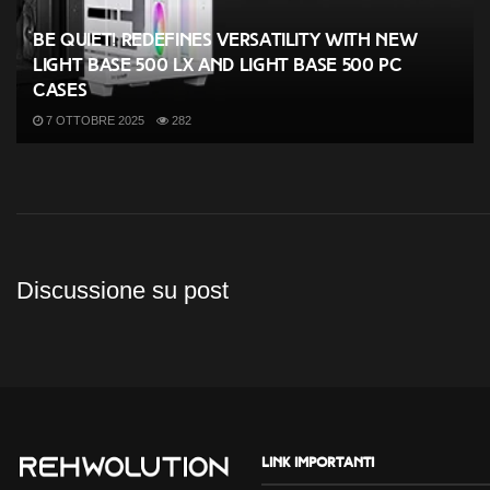
be quiet! redefines versatility with new
Light Base 500 LX and Light Base 500 PC
cases
7 OTTOBRE 2025
282
Discussione su post
Link importanti