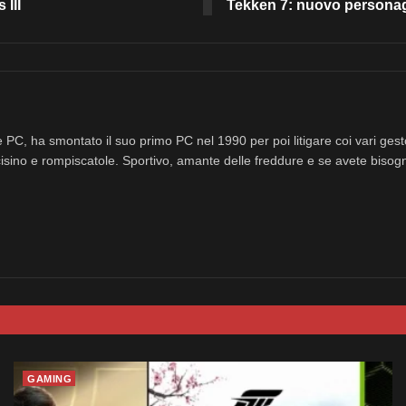
 III
Tekken 7: nuovo personag
 PC, ha smontato il suo primo PC nel 1990 per poi litigare coi vari ges
isino e rompiscatole. Sportivo, amante delle freddure e se avete bisog
GAMING