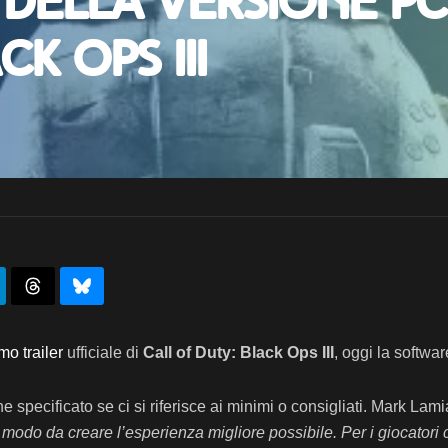
i della versione PC
k Ops III
mo trailer
ufficiale di
Call of Duty: Black Ops III
, oggi la softwar
 specificato se ci si riferisce ai minimi o consigliati. Mark Lam
in modo da creare l’esperienza migliore possibile. Per i giocat