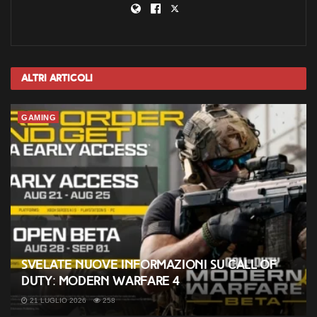
Altri
Articoli
GAMING
Svelate nuove informazioni su Call of
Duty: Modern Warfare 4
21 LUGLIO 2026
258