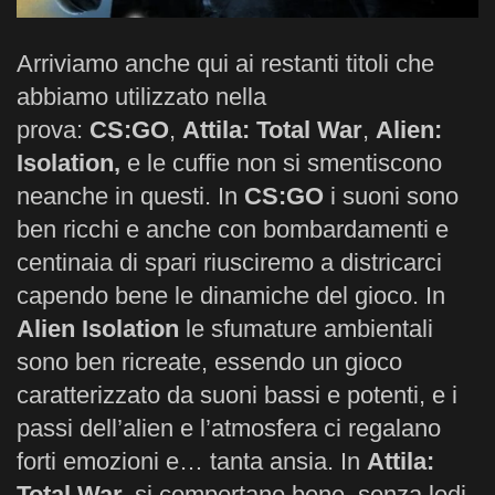
Arriviamo anche qui ai restanti titoli che
abbiamo utilizzato nella
prova:
CS:GO
,
Attila: Total War
,
Alien:
Isolation,
e le cuffie non si smentiscono
neanche in questi. In
CS:GO
i suoni sono
ben ricchi e anche con bombardamenti e
centinaia di spari riusciremo a districarci
capendo bene le dinamiche del gioco. In
Alien Isolation
le sfumature ambientali
sono ben ricreate, essendo un gioco
caratterizzato da suoni bassi e potenti, e i
passi dell’alien e l’atmosfera ci regalano
forti emozioni e… tanta ansia. In
Attila:
Total War,
si comportano bene, senza lodi