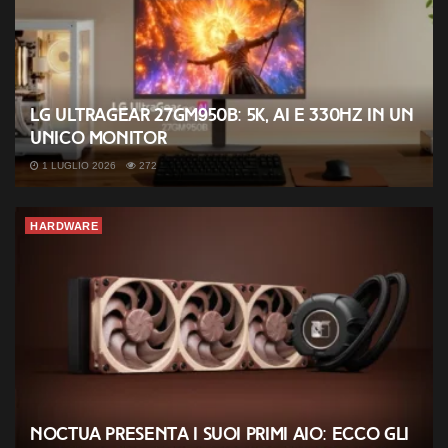
LG UltraGear 27GM950B: 5K, AI e 330Hz in un
unico monitor
1 LUGLIO 2026
272
HARDWARE
Noctua presenta i suoi primi AIO: ecco gli