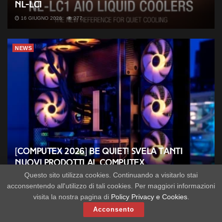
NL-LC1
16 GIUGNO 2026
277
NEWS
[COMPUTEX 2026] be quiet! svela tanti
nuovi prodotti al Computex
Questo sito utilizza cookies. Continuando a visitarlo stai
2 GIUGNO 2026
280
acconsentendo all'utilizzo di tali cookies. Per maggiori informazioni
visita la nostra pagina di
Policy Privacy e Cookies
.
HARDWARE
Acconsento