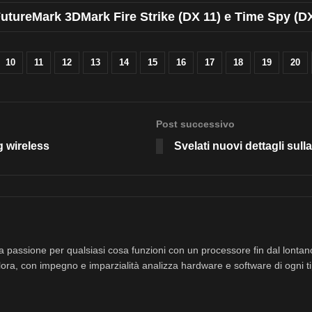
 FutureMark 3DMark Fire Strike (DX 11) e Time Spy (D
R6
s
8
10
11
12
13
14
15
16
17
18
19
20
Post successivo
g wireless
Svelati nuovi dettagli sull
a passione per qualsiasi cosa funzioni con un processore fin dal lonta
ora, con impegno e imparzialità analizza hardware e software di ogni ti