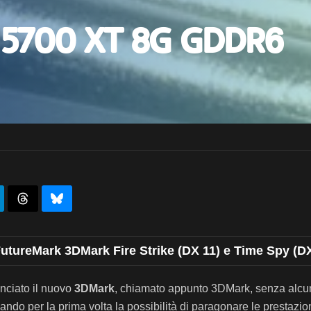
 5700 XT 8G GDDR6
 FutureMark 3DMark Fire Strike (DX 11) e Time Spy (D
nciato il nuovo
3DMark
, chiamato appunto 3DMark, senza alcun 
do per la prima volta la possibilità di paragonare le prestazi