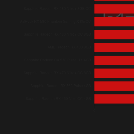
ASRock RX 580 Phantom Gaming X
12.883
ASUS GTX 980 Strix OC
12.416
Sapphire RX 580 Nitro+ 8GB OC
12.354
NVIDIA GTX 980
11.991
Sapphire RX 480 Nitro+ OC 8GB
11.871
Sapphire R9 390X Tri-X
11.721
ASUS R9 390 Strix DirectCU III
11.492
Sapphire R9 390 Nitro
10.953
AMD RX 480 8GB
10.840
Sapphire RX 470 Nitro+ OC 8GB
10.542
MSI GTX 970 Gaming
10.540
Sapphire RX 570 Pulse ITX 4GB
10.448
Sapphire R9 380X Nitro
8.596
Sapphire R9 380 Nitro 4GB
7.801