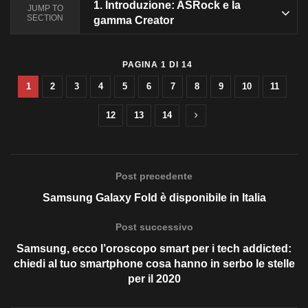
1.
Introduzione: ASRock e la
JUMP TO
SECTION
gamma Creator
PAGINA 1 DI 14
1
2
3
4
5
6
7
8
9
10
11
12
13
14
Post precedente
Samsung Galaxy Fold è disponibile in Italia
Post successivo
Samsung, ecco l’oroscopo smart per i tech addicted:
chiedi al tuo smartphone cosa hanno in serbo le stelle
per il 2020