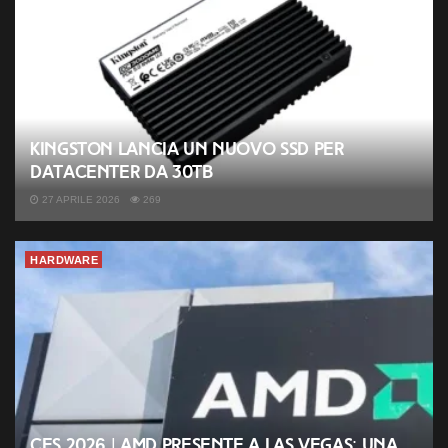
ASRock X570 Phantom Gaming-ITX/TB3 (3800X)
ASRock X570 Phantom Gaming X (3800X)
ASUS ROG Strix B450-F Gaming (2700)
ASRock Fatal1ty X399 Professional Gaming (1920X)
Gigabyte AORUS X370-Gaming K7 (1800X)
Kingston lancia un nuovo SSD per
ASRock Fatal1ty AB350 Gaming K4 (1800X)
datacenter da 30TB
ASRock Fatal1ty X370 Professional Gaming (1800X)
27 APRILE 2026
269
ASRock X370 Killer SLI (1800X)
ASRock Fatal1ty X370 Gaming K4 (1800X)
HARDWARE
ASRock X299 Killer SLI/ac (i5 7640X)
ASRock X299 Taichi (i5 7640X)
ASRock Fatal1ty X299 Professional Gaming i9 (i5 7640X)
ASRock Fatal1ty AB350 Gaming K4 (1600)
ASRock Fatal1ty AB350 Gaming K4 (1400)
CES 2026 | AMD presente a Las Vegas: una