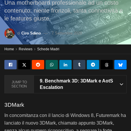
Una motherboard professionale ad un costo
contenuto: niente fronzoli, tanta connettività e
le features giuste.
di
Ciro Sdino
7 Settembre 2020
Home
Reviews
Schede Madri
9.
Benchmark 3D: 3DMark e AotS
JUMP TO
SECTION
Escalation
3DMark
In concomitanza con il lancio di Windows 8, Futuremark ha
lanciato il nuovo 3DMark, chiamato appunto 3DMark,
senza alcun numero riconoscitivo, a segnare la forte