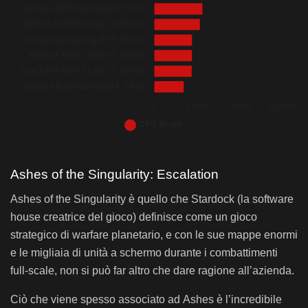
ASRock Fatal1ty Z370 Gaming-ITX/ac (i7 8700K)
ASRock X370 Killer SLI (1800X)
ASRock Fatal1ty X370 Professional Gaming (1800X)
ASUS ROG Strix B450-F Gaming (2700)
ASRock Fatal1ty X470 Gaming-ITX/ac (2700)
ASRock Fatal1ty X470 Gaming K4 (2700)
ASRock X470 Master SLI (2700)
Bar chart. Data table with 47 rows and 2 columns follows.
3DMark Time Spy – ASUS Pro WS X570-ACE
3DMark Time Spy – ASUS Pro WS X570-A
Ashes of the Singularity: Escalation
ASRock Fatal1ty X99 Professional Gaming i7 (i7 5960X)
ASRock Fatal1ty AB350 Gaming K4 (1600)
Ashes of the Singularity è quello che Stardock (la software
ASUS ROG STRIX Z490-E GAMING (i9 10900K)
house creatrice del gioco) definisce come un gioco
ASRock Fatal1ty AB350 Gaming K4 (1400)
ASRock X299 Creator (i9 10980XE)
strategico di warfare planetario, e con le sue mappe enormi
ASRock X299 Killer SLI/ac (i5 7640X)
ASRock X299 Taichi CLX (i9 10980XE)
e le migliaia di unità a schermo durante i combattimenti
ASRock X299 Taichi (i5 7640X)
ASRock TRX40 Taichi (3970X)
full-scale, non si può far altro che dare ragione all’azienda.
ASRock Fatal1ty X299 Professional Gaming i9 (i5 7640X)
ASUS Zenith Extreme (1950X)
Ciò che viene spesso associato ad Ashes è l’incredibile