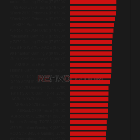
ASRock X570 Phantom Gaming-ITX/TB3 (3800X)
ASRock Fatal1ty X399 Professional Gaming (1920X)
Gigabyte AORUS X370-Gaming K7 (1800X)
ASRock Fatal1ty X370 Professional Gaming (1800X)
ASRock Fatal1ty X370 Gaming K4 (1800X)
ASRock X370 Killer SLI (1800X)
ASRock Fatal1ty X370 Gaming-ITX/ac (1800X)
ASRock Fatal1ty AB350 Gaming K4 (1800X)
ASUS ROG Strix B450-F Gaming (2700)
ASRock Z390 Extreme4 (i7 8700K)
ASRock Z390 Phantom Gaming-ITX/ac (i7 8700K)
ASRock Z390 Taichi Ultimate (i7 8700K)
ASRock H370 Performance (i7 8700k)
ASRock Z370 Extreme4 (i7 8700K)