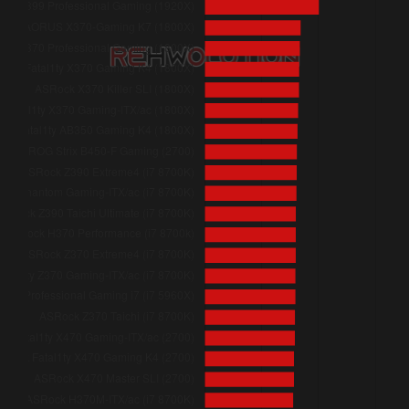
ASUS Pro WS X570-ACE (3700X)
ASRock Fatal1ty X299 Professional Gaming i9 XE (i9 7920X)
ASRock Fatal1ty X399 Professional Gaming (1920X)
ASRock Z390 Taichi Ultimate (i7 8700K)
ASRock Z390 Extreme4 (i7 8700K)
ASRock Z370 Taichi (i7 8700K)
ASRock Z370 Extreme4 (i7 8700K)
ASRock H370 Performance (i7 8700k)
ASRock H370M-ITX/ac (i7 8700K)
ASRock Z390 Phantom Gaming-ITX/ac (i7 8700K)
ASRock Fatal1ty X370 Gaming-ITX/ac (1800X)
Gigabyte AORUS X370-Gaming K7 (1800X)
ASRock Fatal1ty X370 Gaming K4 (1800X)
ASRock Fatal1ty AB350 Gaming K4 (1800X)