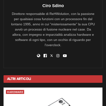
ASRock Fatal1ty Z370 Gaming-ITX/ac (i7 8700K)
Ciro Sdino
ASUS Pro WS X570-ACE (3700X)
Direttore responsabile di ReHWolution, con la passione
ASRock Z390 Phantom Gaming 9 (i9 9900K)
per qualsiasi cosa funzioni con un processore fin dal
ASRock X299 Creator (i9 10980XE)
lontano 1995, anno in cui "misteriosamente" la sua CPU
avviò un processo di fusione nucleare nel case. Da
ASUS Zenith Extreme (1950X)
allora, con impegno e imparzialità analizza hardware e
ASRock Fatal1ty X299 Professional Gaming i9 XE (i9 7920X)
software di ogni tipo, con un occhio di riguardo per
l'overclock.
ASRock X299 Taichi CLX (i9 10980XE)
Gigabyte X399 AORUS Gaming 7 (1950X)
ASRock Fatal1ty X470 Gaming-ITX/ac (2700)
ASRock Fatal1ty X470 Gaming K4 (2700)
ASRock X470 Master SLI (2700)
Altri
Articoli
ASRock X570 Creator (3800X)
ASRock X399 Taichi (1950X)
HARDWARE
ASRock X570 Extreme4 (3800X)