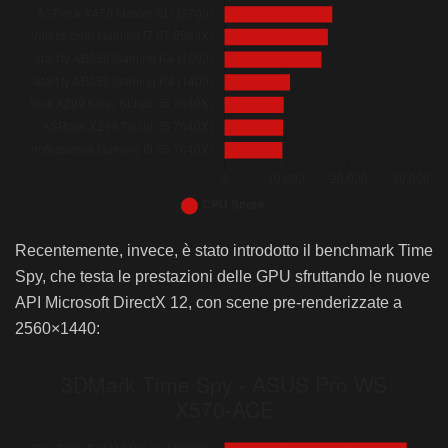
Bar chart. Data table with 47 rows and 2 columns follows.
Recentemente, invece, è stato introdotto il benchmark Time
3DMark Fire Strike – ASUS Pro WS X570-ACE
3DMark Fire Strike – ASUS Pro WS X570-A
Spy, che testa le prestazioni delle GPU sfruttando le nuove
API Microsoft DirectX 12, con scene pre-renderizzate a
ASUS ROG STRIX Z490-E GAMING (i9 10900K)
2560×1440:
ASRock X399 Phantom Gaming 6 (2950X)
ASRock X299 Taichi CLX (i9 10980XE)
ASRock X299 Creator (i9 10980XE)
ASUS Zenith Extreme (1950X)