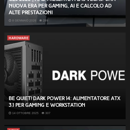
ASRock Fatal1ty X370 Gaming-ITX/ac (1800X)
nuova era per gaming, AI e calcolo ad
ASRock X299E-ITX/ac (i9 7920X)
alte prestazioni
8 GENNAIO 2026
289
HARDWARE
be quiet! Dark Power 14: alimentatore ATX
3.1 per gaming e workstation
14 OTTOBRE 2025
307