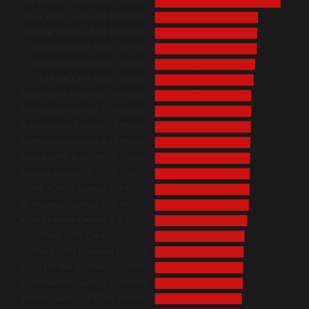
ASRock X399 Taichi (1950X)
Gigabyte X399 AORUS Gaming 7 (1950X)
ASRock Z390 Phantom Gaming 9 (i9 9900K)
ASRock X570 Extreme4 (3800X)
ASRock Z390 Phantom Gaming X (i9 9900K)
ASRock Z390 Phantom Gaming 7 (i9 9900K)
ASRock X299E-ITX/ac (i9 7920X)
ASRock X570 Creator (3800X)
ASRock X570 Phantom Gaming X (3800X)
ASRock X299 Taichi XE (i9 7920X)
ASUS ROG Maximus XI Extreme (i9 9900K)
ASRock X299 Extreme4 (i9 7920X)
ASRock TRX40 Taichi (3970X)
ASRock X570 Phantom Gaming-ITX/TB3 (3800X)