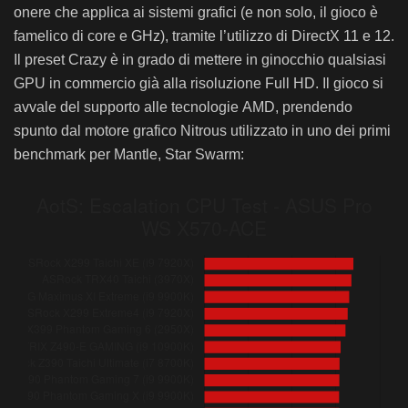
ASRock X399 Taichi (1950X)
onere che applica ai sistemi grafici (e non solo, il gioco è
famelico di core e GHz), tramite l’utilizzo di DirectX 11 e 12.
ASRock X299 Extreme4 (i9 7920X)
Il preset Crazy è in grado di mettere in ginocchio qualsiasi
ASRock Z390 Phantom Gaming 7 (i9 9900K)
GPU in commercio già alla risoluzione Full HD. Il gioco si
ASUS ROG Maximus XI Extreme (i9 9900K)
avvale del supporto alle tecnologie AMD, prendendo
ASRock Z390 Phantom Gaming 9 (i9 9900K)
spunto dal motore grafico Nitrous utilizzato in uno dei primi
ASRock X299 Taichi XE (i9 7920X)
benchmark per Mantle, Star Swarm:
ASRock Fatal1ty X299 Professional Gaming i9 XE (i9 7920X)
Gigabyte X399 AORUS Gaming 7 (1950X)
ASRock Z390 Phantom Gaming X (i9 9900K)
ASRock X399 Phantom Gaming 6 (2950X)
ASRock X570 Creator (3800X)
ASRock X570 Extreme4 (3800X)
ASUS Pro WS X570-ACE (3700X)
ASRock X570 Phantom Gaming X (3800X)