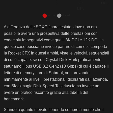
Bar chart. Results are sorted by Read Speed to show if it is po
A differenza delle SDXC finora testate, dove non era
Blackmagic Disk Speed Test – Sabrent Rocket CFX 512 GB: Results are sorted by Read Spee
Blackmagic Disk Speed Test – Sabrent Rocket CFX 512
possibile avere una prospettiva delle prestazioni con
Write
codec più impegnativi come quelli 8K DCI e 12K DCI, in
Sabrent Rocket CFX 512 GB (10 Gbps)
462,1
questo caso possiamo invece parlare di come si comporta
Sabrent Rocket V90 SDXC 128 GB
205,1
la Rocket CFX in questi ambiti, viste le velocità sequenziali
di cui è capace: se con Crystal Disk Mark praticamente
Angelbird AV PRO SDXC 128 GB
193,4
saturiamo il bus USB 3.2 Gen2 (10 Gbps) di cui è capace il
Kingston Canvas React Plus SDXC 256 GB
191,1
lettore di memory card di Sabrent, non arrivando
Sabrent Rocket V90 SDXC 64 GB
206,8
minimamente ai livelli prestazionali dichiarati dall’azienda,
IRDM M2AA microSDXC 256 GB
83,8
con Blackmagic Disk Speed Test riusciamo invece ad
avere un pratico riscontro grazie alla tabella del
Kingston Canvas React SDXC 256 GB
77,1
benchmark.
Kingston SDXC 64 GB
68,8
Patriot EP Pro SDXC 64 GB
80,2
Stando a quanto rilevato, tenendo sempre a mente che il