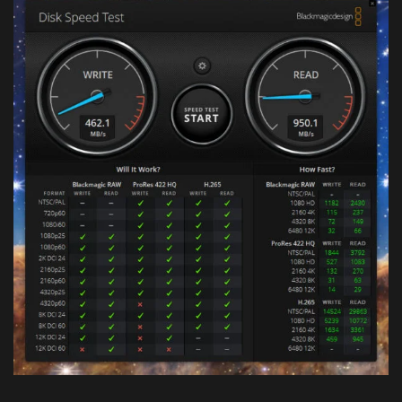
Sabrent Rocket CFX 512 GB (10 Gbps)
1.076,2
Kingston Canvas React Plus SDXC 256 GB
299,9
Sabrent Rocket V90 SDXC 64 GB
309,5
Sabrent Rocket V90 SDXC 128 GB
311,2
Angelbird AV PRO SDXC 128 GB
301,2
IRDM M2AA microSDXC 256 GB
97,7
Kingston Canvas React SDXC 256 GB
97,7
Patriot EP Pro SDXC 64 GB
96,6
Kingston SDXC 64 GB
96,6