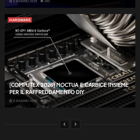
2 GIUGNO 2026
280
HARDWARE
[COMPUTEX 2026] Noctua e Carbice insieme
per il raffreddamento DIY
2 GIUGNO 2026
276