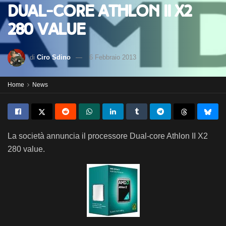
Dual-Core Athlon II X2
280 Value
di
Ciro Sdino
6 Febbraio 2013
Home
News
La società annuncia il processore Dual-core Athlon II X2
280 value.