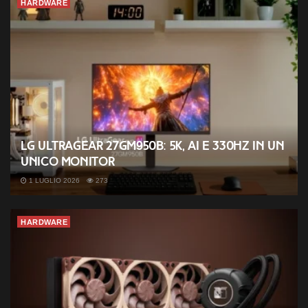
HARDWARE
LG UltraGear 27GM950B: 5K, AI e 330Hz in un
unico monitor
1 LUGLIO 2026
273
HARDWARE