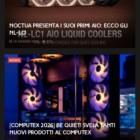
Noctua presenta i suoi primi AIO: ecco gli
NL-LC1
16 GIUGNO 2026
278
NEWS
[COMPUTEX 2026] be quiet! svela tanti
nuovi prodotti al Computex