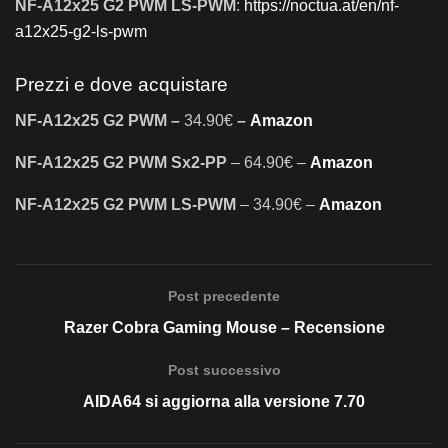
NF-A12x25 G2 PWM LS-PWM
:
https://noctua.at/en/nf-
a12x25-g2-ls-pwm
Prezzi e dove acquistare
NF-A12x25 G2 PWM –
34.90€
–
Amazon
NF-A12x25 G2 PWM Sx2-PP
– 64.90€ –
Amazon
NF-A12x25 G2 PWM LS-PWM
– 34.90€ –
Amazon
Post precedente
Razer Cobra Gaming Mouse – Recensione
Post successivo
AIDA64 si aggiorna alla versione 7.70