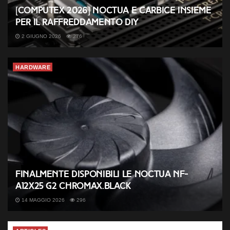
[COMPUTEX 2026] Noctua e Carbice insieme
per il raffreddamento DIY
2 GIUGNO 2026
276
HARDWARE
Finalmente disponibili le Noctua NF-
A12x25 G2 chromax.black
14 MAGGIO 2026
296