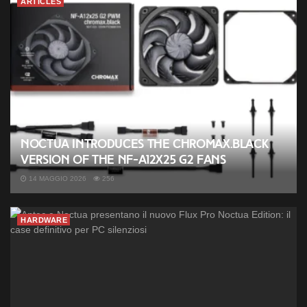
ARTICLES
Noctua introduces the chromax.black
version of the NF-A12x25 G2 fans
14 MAGGIO 2026
256
HARDWARE