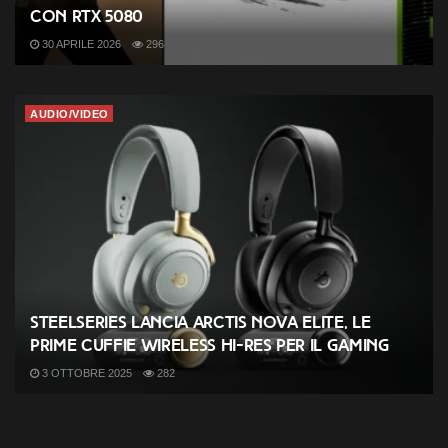
con RTX 5080
30 APRILE 2026
296
AUDIO/VIDEO
SteelSeries lancia Arctis Nova Elite, le
prime cuffie wireless Hi-Res per il gaming
3 OTTOBRE 2025
282