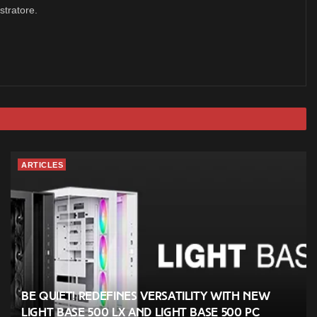
stratore.
ARTICLES
be quiet! redefines versatility with new
Light Base 500 LX and Light Base 500 PC