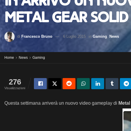
In arrivo un nuo
Metal Gear Solid
di
Francesco Bruno
6 Luglio 2015
in
Gaming
,
News
Home
News
Gaming
276
Visualizzazioni
Questa settimana arriverà un nuovo video gameplay di
Metal