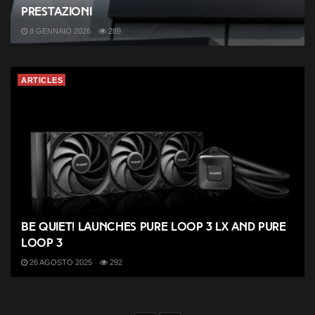
prestazioni
8 GENNAIO 2026
289
ARTICLES
be quiet! launches Pure Loop 3 LX and Pure
Loop 3
26 AGOSTO 2025
292