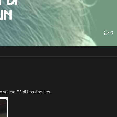
 di
in
0
lo scorso E3 di Los Angeles.