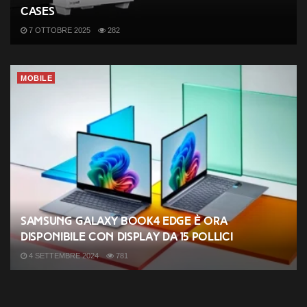
cases
7 OTTOBRE 2025
282
MOBILE
Samsung Galaxy Book4 Edge è ora
disponibile con display da 15 pollici
4 SETTEMBRE 2024
781