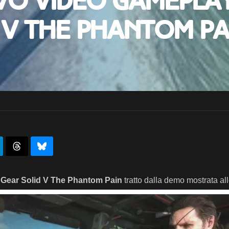
vo video gameplay
 V The Phantom Pa
 Gear Solid V The Phantom Pain
tratto dalla demo mostrata al