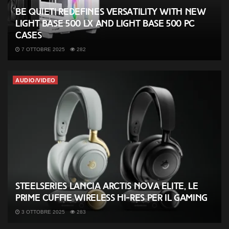
be quiet! redefines versatility with new
Light Base 500 LX and Light Base 500 PC
cases
7 OTTOBRE 2025
282
AUDIO/VIDEO
SteelSeries lancia Arctis Nova Elite, le
prime cuffie wireless Hi-Res per il gaming
3 OTTOBRE 2025
283