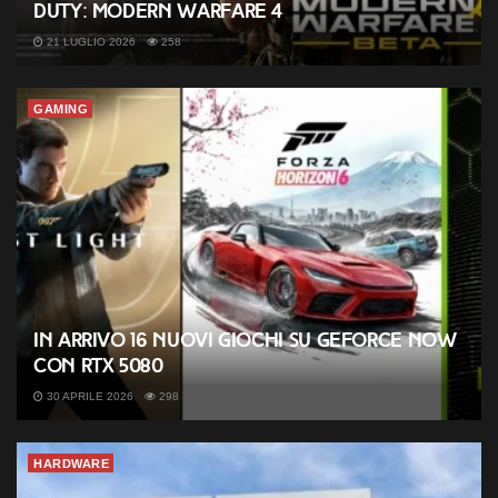
Duty: Modern Warfare 4
21 LUGLIO 2026
258
GAMING
In arrivo 16 nuovi giochi su GeForce NOW
con RTX 5080
30 APRILE 2026
298
HARDWARE