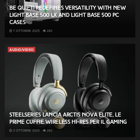
be quiet! redefines versatility with new
Light Base 500 LX and Light Base 500 PC
cases
7 OTTOBRE 2025
282
AUDIO/VIDEO
SteelSeries lancia Arctis Nova Elite, le
prime cuffie wireless Hi-Res per il gaming
3 OTTOBRE 2025
282