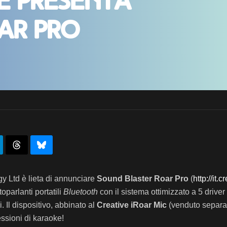
ve presenta
ar Pro
y Ltd è lieta di annunciare
Sound Blaster Roar Pro
(
http://it
oparlanti portatili
Bluetooth
con il sistema ottimizzato a 5 driver
i. Il dispositivo, abbinato al
Creative iRoar Mic
(venduto separa
essioni di karaoke!