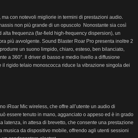
ma con notevoli migliorie in termini di prestazioni audio.
o chassis non più grande di un opuscolo Nonostante sia così
 alta frequenza (far-field high-frequency dispersion), un
ncora più avvolgente. Sound Blaster Roar Pro presenta inoltre 2
 riprodurre un suono limpido, chiaro, esteso, ben bilanciato,
e a 360°. Il driver di basso e medio livello a diffusione
 il rigido telaio monoscocca riduce la vibrazione singola dei
o iRoar Mic wireless, che offre all’utente un audio di
c può essere tenuto in mano, agganciato o appeso ed è in grado
sa latenza, in attesa di brevetto, che consente una prestazione
a musica da dispositivo mobile, offrendo agli utenti sessioni