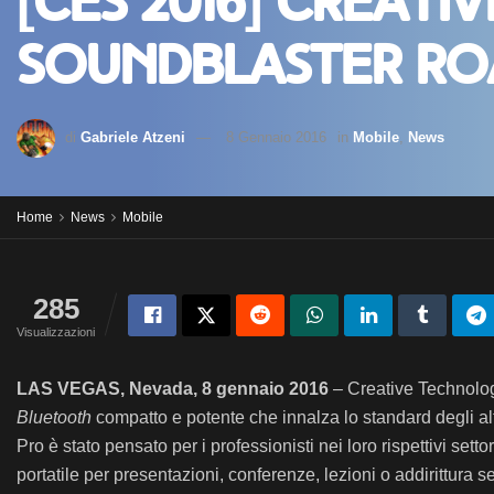
[CES 2016] Creati
SoundBlaster Ro
di
Gabriele Atzeni
8 Gennaio 2016
in
Mobile
,
News
Home
News
Mobile
285
Visualizzazioni
LAS VEGAS, Nevada, 8 gennaio 2016
– Creative Technolog
Bluetooth
compatto e potente che innalza lo standard degli alt
Pro è stato pensato per i professionisti nei loro rispettivi settor
portatile per presentazioni, conferenze, lezioni o addirittura s