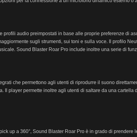
e opzioni per la connessione a un microfono dinamico esterno o 
profili audio preimpostati in base alle proprie preferenze di ascolto
ggiormente sugli strumenti, sui toni e sulla voce. Il profilo Neut
cale. Sound Blaster Roar Pro include inoltre una serie di funzio
grati che permettono agli utenti di riprodurre il suono dirett
 Il player permette inoltre agli utenti di saltare da una cartella 
 pick up a 360°, Sound Blaster Roar Pro è in grado di prendere l