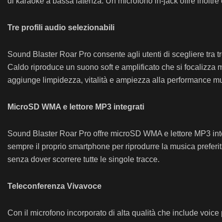
di karaoke a bassa latenza. Un microfono in-jack offre inoltr
Tre profili audio selezionabili
Sound Blaster Roar Pro consente agli utenti di scegliere tra tre 
Caldo riproduce un suono soft e amplificato che si focalizza ma
aggiunge limpidezza, vitalità e ampiezza alla performance musi
MicroSD WMA e lettore MP3 integrati
Sound Blaster Roar Pro offre microSD WMA e lettore MP3 inte
sempre il proprio smartphone per riprodurre la musica preferita.
senza dover scorrere tutte le singole tracce.
Teleconferenza Vivavoce
Con il microfono incorporato di alta qualità che include voice