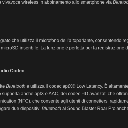
 vivavoce wireless in abbinamento allo smartphone via
Bluetoo
ato che utilizza il microfono dell’altoparlante, consentendo regis
icroSD inseribile. La funzione è perfetta per la registrazione d
Audio Codec
mite
Bluetooth
e utilizza il codec aptX® Low Latency. È altamente 
r Pro supporta anche aptX e AAC, dei codec HD avanzati che offro
cation (NFC), che consente agli utenti di connettersi rapidament
egare due dispositivi
Bluetooth
al Sound Blaster Roar Pro anch