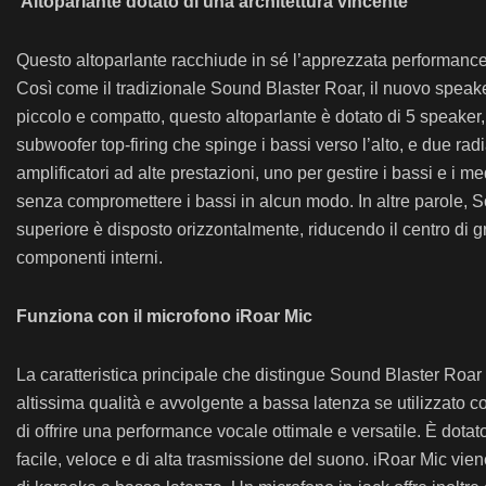
Altoparlante dotato di una architettura vincente
Questo altoparlante racchiude in sé l’apprezzata performance a
Così come il tradizionale Sound Blaster Roar, il nuovo speake
piccolo e compatto, questo altoparlante è dotato di 5 speaker,
subwoofer top-firing che spinge i bassi verso l’alto, e due ra
amplificatori ad alte prestazioni, uno per gestire i bassi e i me
senza compromettere i bassi in alcun modo. In altre parole, Sou
superiore è disposto orizzontalmente, riducendo il centro di g
componenti interni.
Funziona con il microfono iRoar Mic
La caratteristica principale che distingue Sound Blaster Roar 
altissima qualità e avvolgente a bassa latenza se utilizzato 
di offrire una performance vocale ottimale e versatile. È dota
facile, veloce e di alta trasmissione del suono. iRoar Mic vien