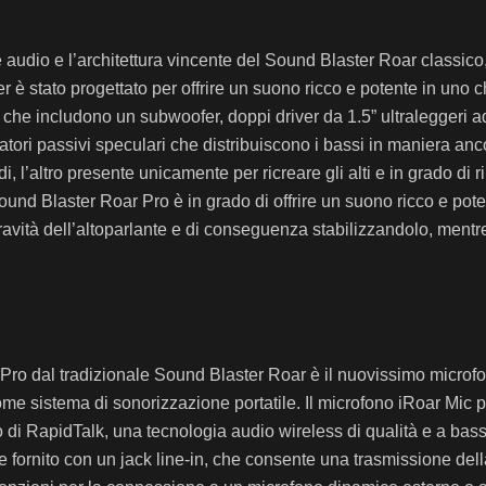
udio e l’architettura vincente del Sound Blaster Roar classico, 
r è stato progettato per offrire un suono ricco e potente in un
 che includono un subwoofer, doppi driver da 1.5” ultraleggeri ad
diatori passivi speculari che distribuiscono i bassi in maniera a
di, l’altro presente unicamente per ricreare gli alti e in grado di
nd Blaster Roar Pro è in grado di offrire un suono ricco e potent
ravità dell’altoparlante e di conseguenza stabilizzandolo, mentre
Pro dal tradizionale Sound Blaster Roar è il nuovissimo microfon
come sistema di sonorizzazione portatile. Il microfono iRoar Mi
to di RapidTalk, una tecnologia audio wireless di qualità e a bas
e fornito con un jack line-in, che consente una trasmissione dell