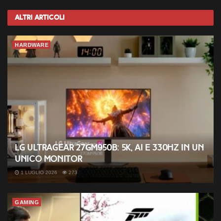
Altri
Articoli
HARDWARE
LG UltraGear 27GM950B: 5K, AI e 330Hz in un
unico monitor
1 LUGLIO 2026
273
GAMING