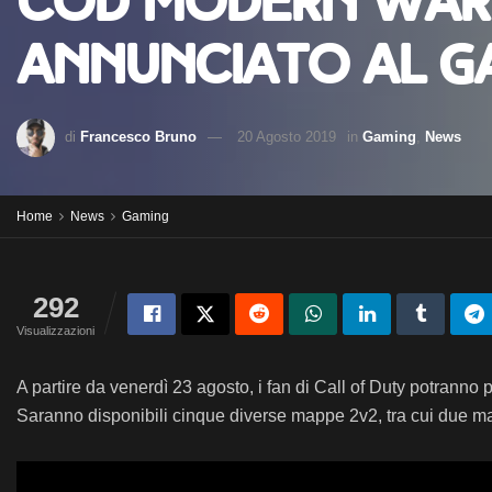
CoD Modern Warf
annunciato al 
di
Francesco Bruno
20 Agosto 2019
in
Gaming
,
News
Home
News
Gaming
292
Visualizzazioni
A partire da venerdì 23 agosto, i fan di Call of Duty potranno
Saranno disponibili cinque diverse mappe 2v2, tra cui due mai