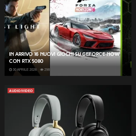
In arrivo 16 nuovi giochi su GeForce NOW
con RTX 5080
30 APRILE 2026
298
AUDIO/VIDEO