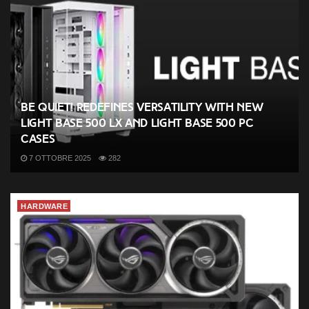
be quiet! redefines versatility with new
Light Base 500 LX and Light Base 500 PC
cases
7 OTTOBRE 2025
282
HARDWARE