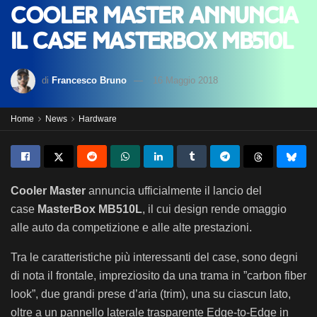
Cooler Master annuncia
il case MasterBox MB510L
di
Francesco Bruno
16 Maggio 2018
Home
News
Hardware
Cooler Master
annuncia ufficialmente il lancio del
case
MasterBox MB510L
, il cui design rende omaggio
alle auto da competizione e alle alte prestazioni.
Tra le caratteristiche più interessanti del case, sono degni
di nota il frontale, impreziosito da una trama in ”carbon fiber
look”, due grandi prese d’aria (trim), una su ciascun lato,
oltre a un pannello laterale trasparente Edge-to-Edge in