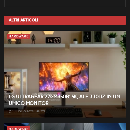
Altri
Articoli
HARDWARE
LG UltraGear 27GM950B: 5K, AI e 330Hz in un
unico monitor
1 LUGLIO 2026
272
HARDWARE