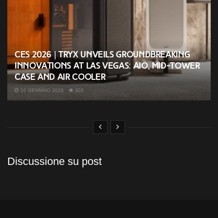
CES 2026 | TRYX unveils groundbreaking
innovations at Las Vegas: AIO, mid-tower
case and air cooler
10 GENNAIO 2026
305
Discussione su post