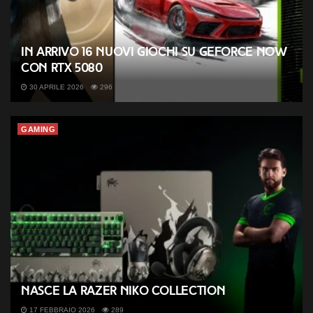
In arrivo 16 nuovi giochi su GeForce NOW
con RTX 5080
30 APRILE 2026
296
GAMING
Nasce la Razer NiKo Collection
17 FEBBRAIO 2026
289