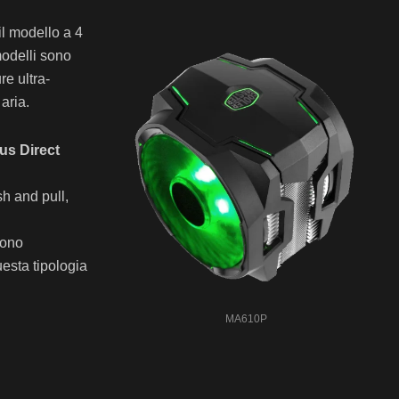
il modello a 4
modelli sono
re ultra-
aria.
us Direct
h and pull,
sono
esta tipologia
MA610P