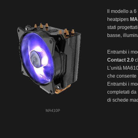
ll modello a 
heatpipes
MA
stati progetta
basse, illumin
Entrambi i mo
Contact 2.0
c
L’unità MA610
che consente 
Entrambi i mo
completati da 
di schede mad
MA410P