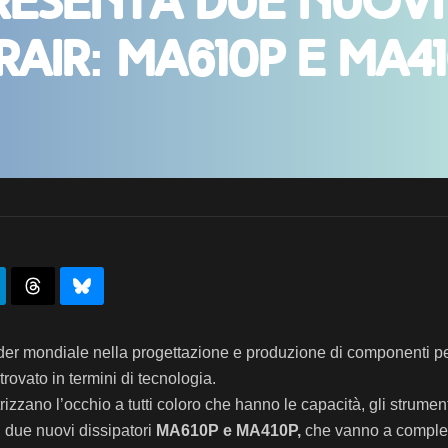
resenta due nuovi
rAir: MA610P e MA4
er mondiale nella progettazione e produzione di componenti per
trovato in termini di tecnologia.
izzano l’occhio a tutti coloro che hanno le capacità, gli strumen
ei due nuovi dissipatori
MA610P e MA410P,
che vanno a complet