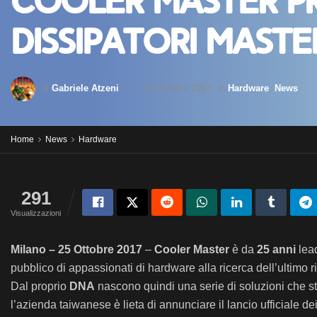
Cooler Master p
dissipatori Maste
di
Gabriele Atzeni
25 Ottobre 2017
in
Hardware
,
News
Home
News
Hardware
291
Visualizzazioni
Milano – 25 Ottobre 2017
–
Cooler Master
è da
25 anni
lead
pubblico di appassionati di hardware alla ricerca dell’ultimo ri
Dal proprio
DNA
nascono quindi una serie di soluzioni che str
l’azienda taiwanese è lieta di annunciare il lancio ufficiale d