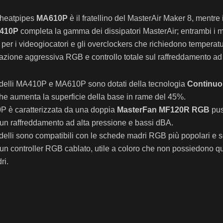
6 heatpipes
MA610P
è il fratellino del MasterAir Maker 8, mentre 
410P
completa la gamma dei dissipatori MasterAir; entrambi i 
ti per i videogiocatori e gli overclockers che richiedono temperatu
azione aggressiva RGB e controllo totale sul raffreddamento ad 
delli MA410P e MA610P sono dotati della tecnologia
Continuo
he aumenta la superficie della base in rame del 45%.
P è caratterizzata da una doppia
MasterFan MF120R RGB
pus
un raffreddamento ad alta pressione e bassi dBA.
delli sono compatibili con le schede madri RGB più popolari e 
un controller RGB cablato, utile a coloro che non possiedono qu
ri.