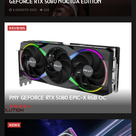
GeForce RTX 5080 Noctua Edition
8 AGOSTO 2025
318
REVIEWS
PNY GeForce RTX 5080 EPIC-X RGB OC
NEWS