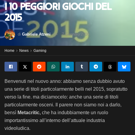
I 10 peggiori giochi del
2015
di
Gabriele Atzeni
7 Gennaio 2016
Home
News
Gaming
Benvenuti nel nuovo anno: abbiamo senza dubbio avuto
una serie di titoli particolarmente belli nel 2015, sopratutto
verso la fine. ma diciamocelo: anche una serie di titoli
particolarmente osceni. Il parere non siamo noi a darlo,
bensì
Metacritic,
che ha indubbiamente un ruolo
importantissimo all’interno dell’attuale industria
videoludica.