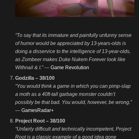
“To say that its immature and painfully unfunny sense
of humor would be appreciated by 13-years-olds is
doing a disservice to the intelligence of 13-year-olds,
as Zombeer makes Duke Nukem Forever look like
Withnail & I.”
—
Game Revolution
Godzilla – 38/100
“You would think a game in which you can pimp-slap
a moth as a 40ft-tall garbage monster couldn’t
possibly be that bad. You would, however, be wrong.”
—
GamesRadar+
Project Root – 38/100
“Unfairly difficult and technically incompetent, Project
Root is a classic example of a good idea gone