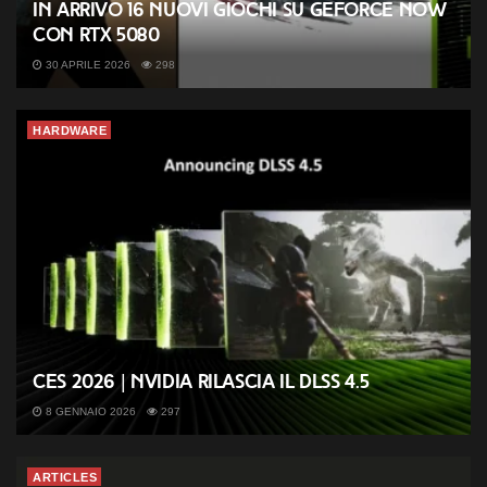
In arrivo 16 nuovi giochi su GeForce NOW
con RTX 5080
30 APRILE 2026
298
HARDWARE
CES 2026 | Nvidia rilascia il DLSS 4.5
8 GENNAIO 2026
297
ARTICLES