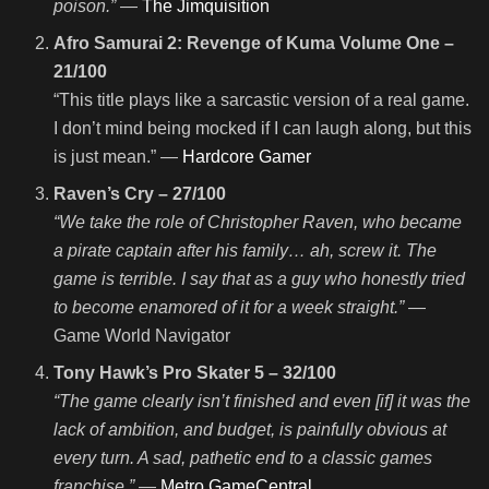
poison.”
—
The Jimquisition
Afro Samurai 2: Revenge of Kuma Volume One –
21/100
“This title plays like a sarcastic version of a real game.
I don’t mind being mocked if I can laugh along, but this
is just mean.” —
Hardcore Gamer
Raven’s Cry – 27/100
“We take the role of Christopher Raven, who became
a pirate captain after his family… ah, screw it. The
game is terrible. I say that as a guy who honestly tried
to become enamored of it for a week straight.”
—
Game World Navigator
Tony Hawk’s Pro Skater 5 – 32/100
“The game clearly isn’t finished and even [if] it was the
lack of ambition, and budget, is painfully obvious at
every turn. A sad, pathetic end to a classic games
franchise.”
—
Metro GameCentral