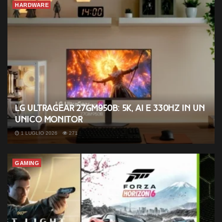
HARDWARE
LG UltraGear 27GM950B: 5K, AI e 330Hz in un
unico monitor
1 LUGLIO 2026
271
GAMING