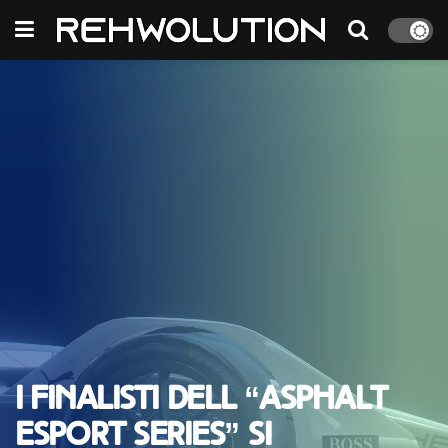
I finalisti dell “Asphalt
eSport Series” si