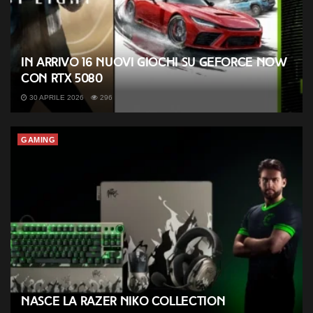
In arrivo 16 nuovi giochi su GeForce NOW
con RTX 5080
30 APRILE 2026
296
GAMING
Nasce la Razer NiKo Collection