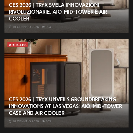
CES 2026 | TRYX svela innovazioni
rivoluzionarie: AIO, mid-tower e air
cooler
10 GENNAIO 2026
304
ARTICLES
CES 2026 | TRYX unveils groundbreaking
innovations at Las Vegas: AIO, mid-tower
case and air cooler
10 GENNAIO 2026
305