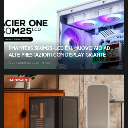
Phanteks 360M25-LCD è il nuovo AIO ad
alte prestazioni con display gigante
27 FEBBRAIO 2026
280
HARDWARE