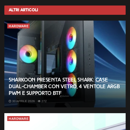
Altri
Articoli
HARDWARE
Sharkoon presenta Steel Shark: case
dual-chamber con vetro, 4 ventole ARGB
PWM e supporto BTF
30 APRILE 2026
272
HARDWARE