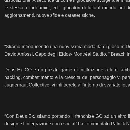
disposizione. A seconda di come il giocatore svolgerà le mission
te stesso, i tuoi amici, ed i giocatori di tutto il mondo 
aggiornamenti, nuove sfide e caratteristiche.
“Stiamo introducendo una nuovissima modalità di gioco in De
David Anfossi, Capo degli Eidos- Montréal Studio. “ Breach 
Deus Ex GO è un puzzle game di infiltrazione a turni ambien
hacking, combattimento e la crescita del personaggio vi perme
Juggernaut Collective, vi infiltrerete all’interno di svariate loca
“Con Deus Ex, stiamo portando il franchise GO ad un altro 
design e l’integrazione con i social” ha commentato Patrick