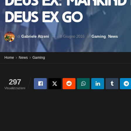
Deus Ex: Mankind 
Deus Ex Go
di
Gabriele Atzeni
8 Giugno 2016
in
Gaming
,
News
Home
News
Gaming
297
Visualizzazioni