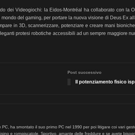
o dei Videogiochi: la Eidos-Montréal ha collaborato con la Ope
 il mondo del gaming, per portare la nuova visione di Deus Ex al
ampare in 3D, scannerizzare, potenziare e creare mani bioniche 
eleganti protesi robotiche accessibili ad un sempre maggiore nu
Post successivo
Il potenziamento fisico is
 PC, ha smontato il suo primo PC nel 1990 per poi litigare coi vari ges
isino e rompiscatole. Sportivo, amante delle freddure e se avete bisog