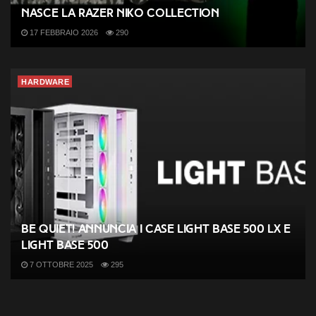
Nasce la Razer NiKo Collection
17 FEBBRAIO 2026
290
HARDWARE
be quiet! annuncia i case Light Base 500 LX e
Light Base 500
7 OTTOBRE 2025
295