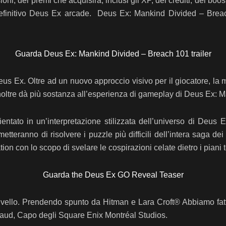
i, dei premi che acquisirà, inclusi gli XP, dei crediti, dei booste
nel definitivo Deus Ex arcade. Deus Ex: Mankind Divided – Brea
Guarda Deus Ex: Mankind Divided – Breach 101 trailer
us Ex. Oltre ad un nuovo approccio visivo per il giocatore, la 
inoltre dà più sostanza all’esperienza di gameplay di Deus Ex:
tato in un’interpretazione stilizzata dell’universo di Deus E
tteranno di risolvere i puzzle più difficili dell’intera saga de
tion con lo scopo di svelare le cospirazioni celate dietro i piani te
Guarda the Deus Ex GO Reveal Teaser
livello. Prendendo spunto da Hitman e Lara Croft® Abbiamo fatt
 Naud, Capo degli Square Enix Montréal Studios.