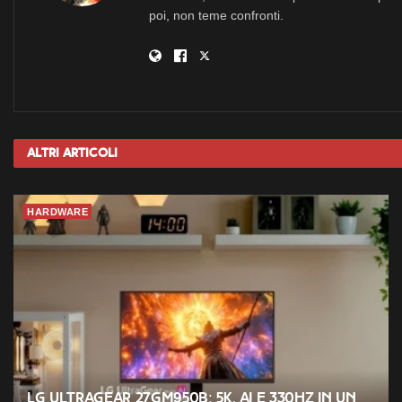
poi, non teme confronti.
Altri
Articoli
HARDWARE
LG UltraGear 27GM950B: 5K, AI e 330Hz in un