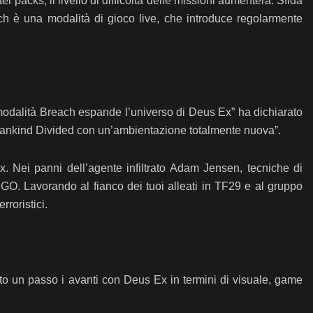
r packs, il livello di difficoltà delle missioni aumenterà. Sfida
ch è una modalità di gioco live, che introduce regolarmente
modalità Breach espande l’universo di Deus Ex” ha dichiarato
 Mankind Divided con un’ambientazione totalmente nuova”.
x. Nei panni dell’agente infiltrato Adam Jensen, tecniche di
i GO. Lavorando al fianco dei tuoi alleati in TF29 e al gruppo
rroristici.
o un passo i avanti con Deus Ex in termini di visuale, game