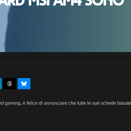
ard MSI AM4 sono
d gaming, è felice di annunciare che tutte le sue schede basat