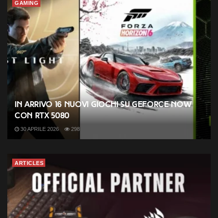
GAMING
In arrivo 16 nuovi giochi su GeForce NOW
con RTX 5080
30 APRILE 2026
298
ARTICLES