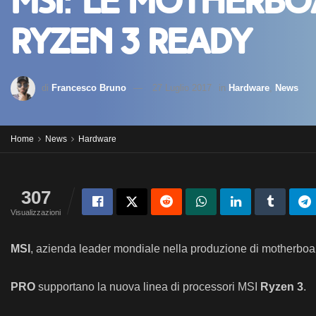
MSI: le motherbo
RYZEN 3 ready
di
Francesco Bruno
27 Luglio 2017
in
Hardware
,
News
Home
News
Hardware
307
Visualizzazioni
MSI
, azienda leader mondiale nella produzione di motherboar
PRO
supportano la nuova linea di processori MSI
Ryzen 3
.