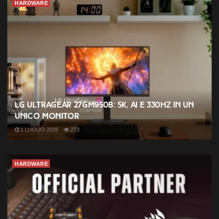
HARDWARE
LG UltraGear 27GM950B: 5K, AI e 330Hz in un
unico monitor
1 LUGLIO 2026
273
HARDWARE