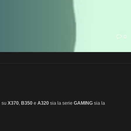
0
e su
X370
,
B350
e
A320
sia la serie
GAMING
sia la