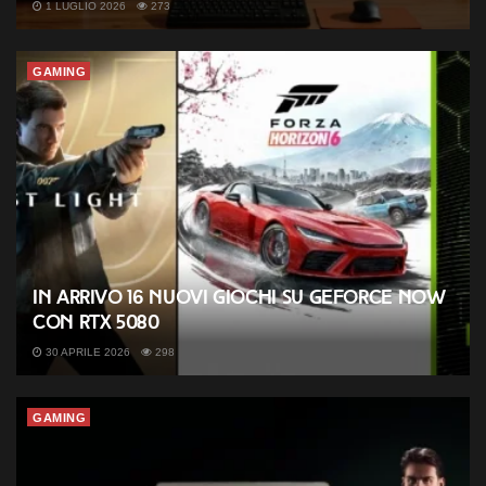
1 LUGLIO 2026
273
GAMING
In arrivo 16 nuovi giochi su GeForce NOW
con RTX 5080
30 APRILE 2026
298
GAMING