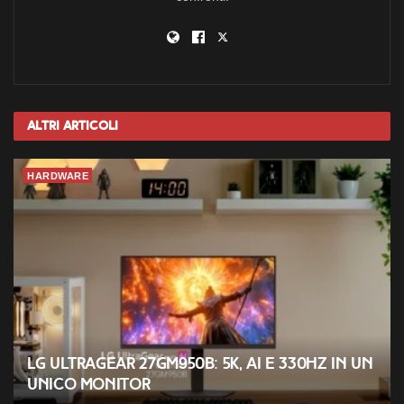
Altri
Articoli
HARDWARE
LG UltraGear 27GM950B: 5K, AI e 330Hz in un
unico monitor