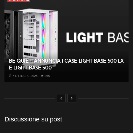
be quiet! annuncia i case Light Base 500 LX
e Light Base 500
7 OTTOBRE 2025
295
Discussione su post