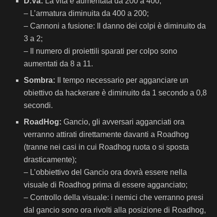
D.Va:
La vita è aumentata da 200 a 400;
– L’armatura diminuita da 400 a 200;
– Cannoni a fusione: Il danno dei colpi è diminuito da
3 a 2;
– Il numero di proiettili sparati per colpo sono
aumentati da 8 a 11.
Sombra:
Il tempo necessario per agganciare un
obiettivo da hackerare è diminuito da 1 secondo a 0,8
secondi.
RoadHog:
Gancio, gli avversari agganciati ora
verranno attirati direttamente davanti a Roadhog
(tranne nei casi in cui Roadhog ruota o si sposta
drasticamente);
– L’obbiettivo del Gancio ora dovrà essere nella
visuale di Roadhog prima di essere agganciato;
– Controllo della visuale: i nemici che verranno presi
dal gancio sono ora rivolti alla posizione di Roadhog,