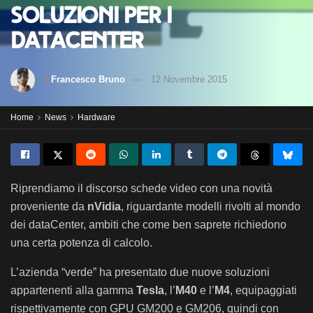
soluzioni per i
Datacenter
di
Francesco Bruno
12 Novembre 2015
Home
News
Hardware
Riprendiamo il discorso schede video con una novità
proveniente da
nVidia
, riguardante modelli rivolti al mondo
dei dataCenter, ambiti che come ben saprete richiedono
una certa potenza di calcolo.
L’azienda “verde” ha presentato due nuove soluzioni
appartenenti alla gamma
Tesla
, l’
M40
e l’
M4
, equipaggiati
rispettivamente con GPU GM200 e GM206, quindi con