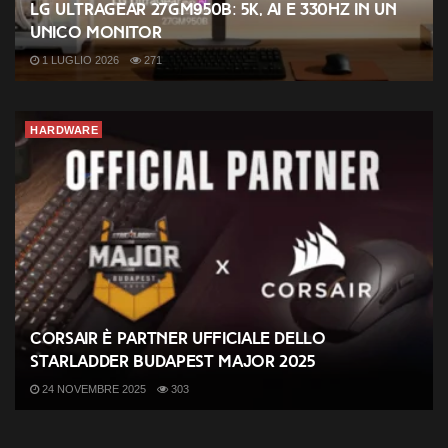
LG UltraGear 27GM950B: 5K, AI e 330Hz in un
unico monitor
1 LUGLIO 2026
271
HARDWARE
CORSAIR è partner ufficiale dello
StarLadder Budapest Major 2025
24 NOVEMBRE 2025
303