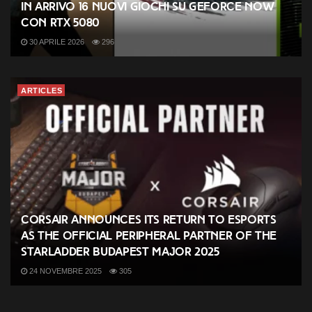
In arrivo 16 nuovi giochi su GeForce NOW
con RTX 5080
30 APRILE 2026
296
ARTICLES
CORSAIR Announces its Return to Esports
as the Official Peripheral Partner of the
StarLadder Budapest Major 2025
24 NOVEMBRE 2025
305