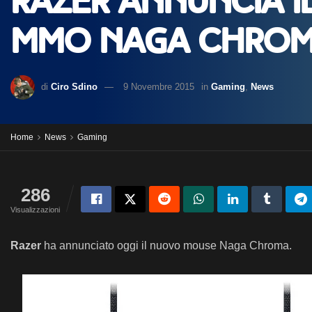
Razer annuncia i
MMO Naga Chro
di
Ciro Sdino
9 Novembre 2015
in
Gaming
,
News
Home
News
Gaming
286
Visualizzazioni
Razer
ha annunciato oggi il nuovo mouse Naga Chroma.