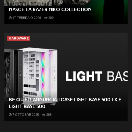
Nasce la Razer NiKo Collection
17 FEBBRAIO 2026
289
HARDWARE
be quiet! annuncia i case Light Base 500 LX e
Light Base 500
7 OTTOBRE 2025
295