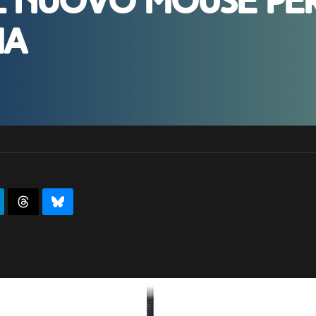
l nuovo mouse pe
ma