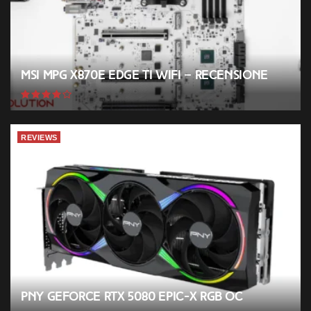
MSI MPG X870E EDGE TI WIFI – Recensione
REVIEWS
PNY GeForce RTX 5080 EPIC-X RGB OC