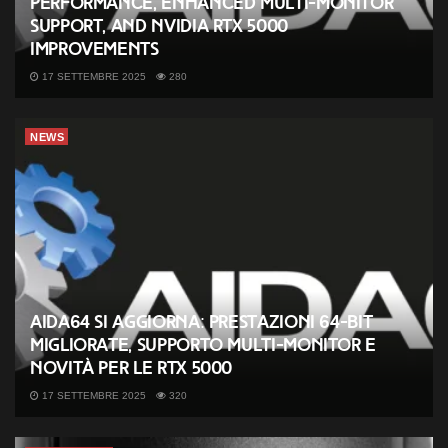
Performance, Enhanced Multi-Monitor
Support, and NVIDIA RTX 5000
Improvements
17 SETTEMBRE 2025
280
NEWS
AIDA64 si aggiorna: prestazioni 64-bit
migliorate, supporto multi-monitor e
novità per le RTX 5000
17 SETTEMBRE 2025
320