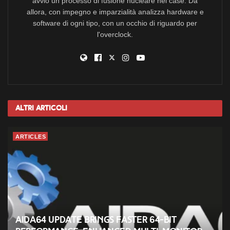
avviò un processo di fusione nucleare nel case. Da
allora, con impegno e imparzialità analizza hardware e
software di ogni tipo, con un occhio di riguardo per
l'overclock.
Altri
Articoli
ARTICLES
AIDA64 Update Brings Faster 64-Bit