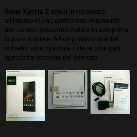
Sony Xperia Z
arriva in redazione
all’interno di una confezione veramente
ben curata: possiamo vedere in anteprima
la parte frontale del dispositivo, mentre
sul retro sono riportate tutte le principali
specifiche tecniche del telefono.