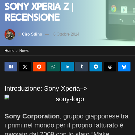
Sony Xperia Z |
Recensione
di
Ciro Sdino
6 Ottobre 2014
Home
News
Introduzione: Sony Xperia–>
Sony Corporation
, gruppo giapponese tra
i primi nel mondo per il proprio fatturato è
passato dal 2009 con lo stato “Make