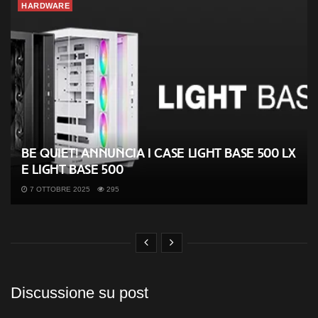
HARDWARE
be quiet! annuncia i case Light Base 500 LX
e Light Base 500
7 OTTOBRE 2025
295
Discussione su post