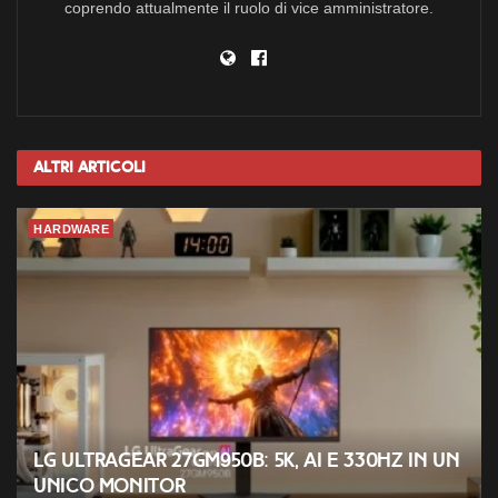
coprendo attualmente il ruolo di vice amministratore.
Altri
Articoli
HARDWARE
LG UltraGear 27GM950B: 5K, AI e 330Hz in un
unico monitor