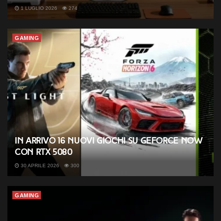
1 LUGLIO 2026
274
GAMING
In arrivo 16 nuovi giochi su GeForce NOW
con RTX 5080
30 APRILE 2026
300
GAMING