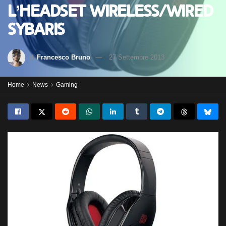
l’Headset Wireless/Wired
Sybaris
di
Francesco Bruno
27 Settembre 2013
Home
News
Gaming