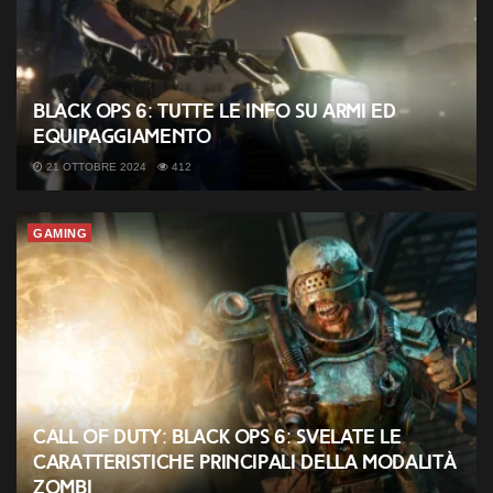
Black Ops 6: tutte le info su armi ed
equipaggiamento
21 OTTOBRE 2024
412
GAMING
Call of Duty: Black Ops 6: svelate le
caratteristiche principali della modalità
Zombi