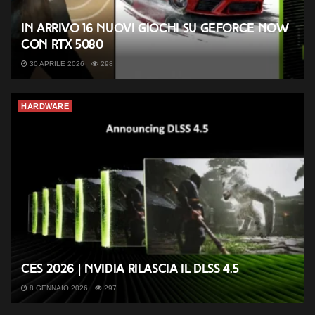
In arrivo 16 nuovi giochi su GeForce NOW
con RTX 5080
30 APRILE 2026
298
HARDWARE
CES 2026 | Nvidia rilascia il DLSS 4.5
8 GENNAIO 2026
297