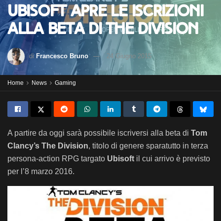
Ubisoft apre le iscrizioni
alla beta di The Division
di
Francesco Bruno
24 Giugno 2015
Home
News
Gaming
A partire da oggi sarà possibile iscriversi alla beta di
Tom
Clancy’s The Division
, titolo di genere sparatutto in terza
persona-action RPG targato
Ubisoft
il cui arrivo è previsto
per l’8 marzo 2016.