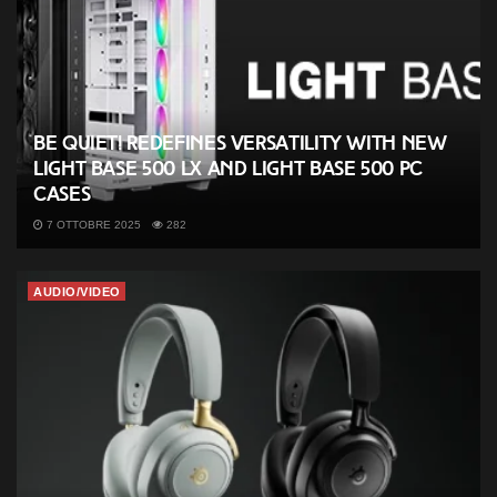
be quiet! redefines versatility with new
Light Base 500 LX and Light Base 500 PC
cases
7 OTTOBRE 2025
282
AUDIO/VIDEO