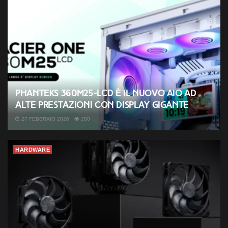
Phanteks 360M25-LCD è il nuovo AIO ad
alte prestazioni con display gigante
27 FEBBRAIO 2026
280
HARDWARE