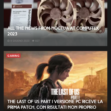
All the News from Noctua at Computex
2023
9 GIUGNO 2023
927
GAMING
The Last of Us Part I versione PC riceve la
prima patch, con risultati non proprio