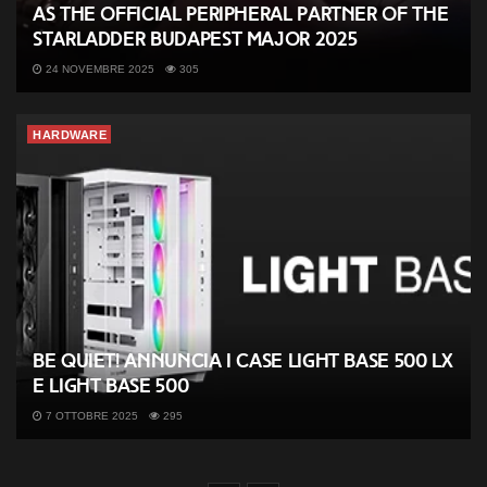
as the Official Peripheral Partner of the
StarLadder Budapest Major 2025
24 NOVEMBRE 2025
305
HARDWARE
be quiet! annuncia i case Light Base 500 LX
e Light Base 500
7 OTTOBRE 2025
295