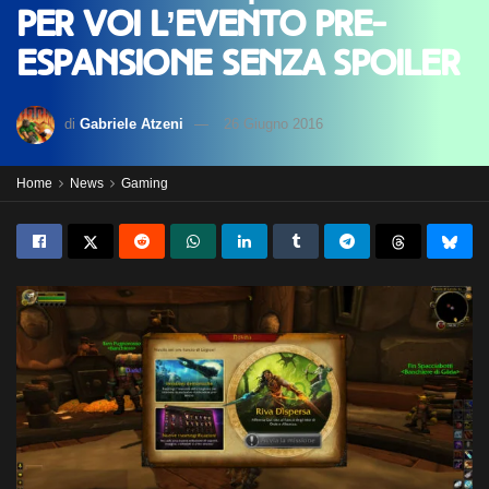
per voi l’evento pre-
espansione senza spoiler
di
Gabriele Atzeni
26 Giugno 2016
Home
News
Gaming