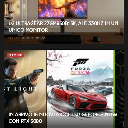
LG UltraGear 27GM950B: 5K, AI e 330Hz in un
unico monitor
1 LUGLIO 2026
272
GAMING
In arrivo 16 nuovi giochi su GeForce NOW
con RTX 5080