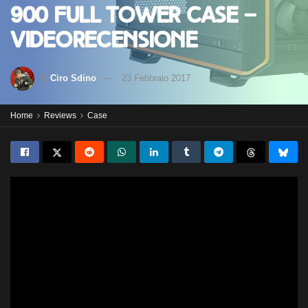
900 Full Tower Case –
Videorecensione
di
Ciro Sdino
23 Febbraio 2017
Home
Reviews
Case