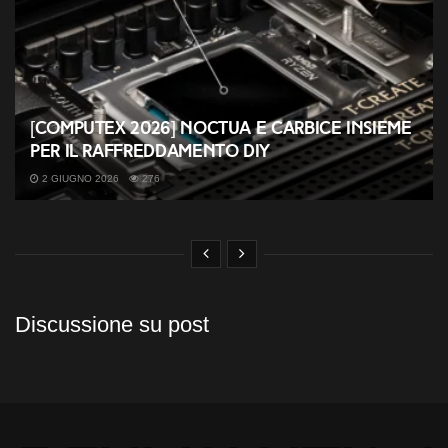
[COMPUTEX 2026] Noctua e Carbice insieme
per il raffreddamento DIY
2 GIUGNO 2026
276
Discussione su post