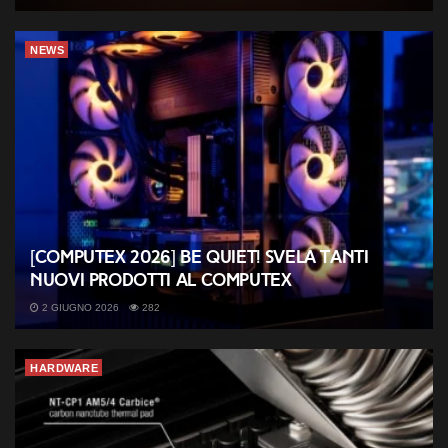
NEWS
[COMPUTEX 2026] be quiet! svela tanti
nuovi prodotti al Computex
2 GIUGNO 2026
282
HARDWARE