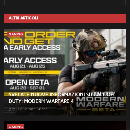
Altri
Articoli
GAMING
Svelate nuove informazioni su Call of
Duty: Modern Warfare 4
21 LUGLIO 2026
258
GAMING