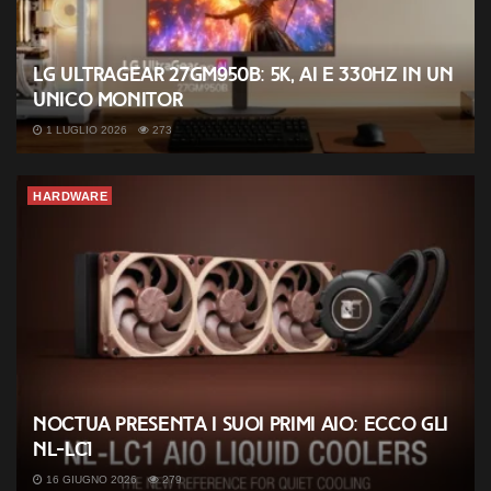
LG UltraGear 27GM950B: 5K, AI e 330Hz in un
unico monitor
1 LUGLIO 2026
273
HARDWARE
Noctua presenta i suoi primi AIO: ecco gli
NL-LC1
16 GIUGNO 2026
279