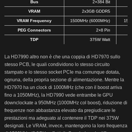
Bus
2×384 Bit
VRAM
2x3GB GDDR5
VRAM Frequency
1500MHz (6000MHz)
150
PEG Connectors
2×8 Pin
TDP
375W Watt
La HD7990 altro non è che una coppia di HD7970 sullo
stesso PCB, le quali condividono lo stesso circuito
stampato e lo stesso socket PCIe ma comunque dotata,
ognuna, della propria sezione di alimentazione. Mentre la
HD7970 ha un clock di 1000MHz (che con il boost arriva
fino a 1050MHz), la HD7990 vede entrambe le GPU
downclockate a 950MHz (1000MHz col boost), riduzione di
frequenze non abbastanza elevato da pregiudicare le
prestazioni ma adeguato al contenere il TDP nei 375W
designati. Le VRAM, invece, mantengono la loro frequenza