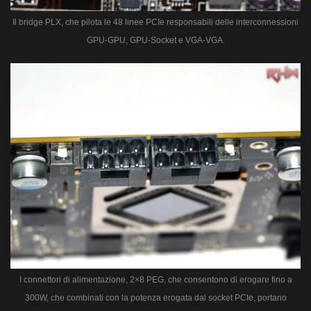
Il bridge PLX, che pilota le 48 linee PCIe responsabili delle interconnessioni
GPU-GPU, GPU-Socket e VGA-VGA.
I connettori di alimentazione, 2×8 PEG, che consentono di erogare fino a
300W, che combinati con la potenza erogata dal socket PCIe, portano