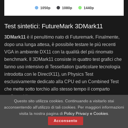
1050p
1080p
1440p
Unigine Heaven Benchmark 4.0 (Z97)
Unigine Heaven Benchmark 4.0 (Z97
Test sintetici: FutureMark 3DMark11
1050p
3DMark11
è il penultimo nato di Futuremark. Finalmente,
Sapphire Radeon R7 265 Dual-X
0
dopo una lunga attesa, è possibile testare le più recenti
Sapphire Radeon R7 250 Ultimate
14,5
VGA in ambiente DX11 con la qualità del più rinomato
MSI Radeon HD7790 OC
23,5
benchmark. Il 3DMark11 consiste in quattro test grafici che
Sapphire Radeon R7 260X OC 2GB
24,7
fanno uso intensivo di Tessellation (particolare tecnologia
introdotta con le DirectX11), un Physics Test
NVIDIA GeForce GTX750Ti
29,2
esclusivamente dedicato alla CPU ed un Combined Test
ASUS GeForce GTX750Ti DirectCU II OC
31
che mette sotto torchio allo stesso tempo il comparto
MSI Radeon R9 270 Gaming 2GB
34,4
grafico ed il processore:
Questo sito utilizza cookies. Continuando a visitarlo stai
ASUS Radeon R9 270X DirectCU II TOP
37,8
acconsentendo all'utilizzo di tali cookies. Per maggiori informazioni
3DMark11 (Z97)
NVIDIA GeForce GTX760
40,5
visita la nostra pagina di
Policy Privacy e Cookies
.
Acconsento
Sapphire Radeon R9 270X Vapor-X
37,8
Sapphire Radeon R7 25…
3 346
3 346