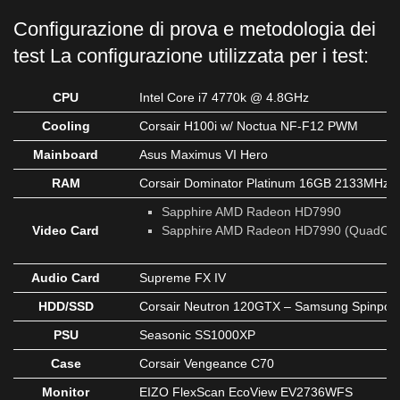
Configurazione di prova e metodologia dei
test La configurazione utilizzata per i test:
CPU
Intel Core i7 4770k @ 4.8GHz
Cooling
C
orsair H100i
w/
Noctua NF-F12 PWM
Mainboard
Asus Maximus VI Hero
RAM
Corsair Dominator Platinum 16GB 2133MHz
L
Sapphire AMD Radeon HD7990
Video Card
Sapphire AMD Radeon HD7990 (QuadCF
Audio Card
Supreme FX IV
HDD/SSD
Corsair Neutron 120GTX
– Samsung Spinpoin
PSU
Seasonic SS1000XP
Case
Corsair Vengeance C70
Monitor
EIZO FlexScan EcoView EV2736WFS