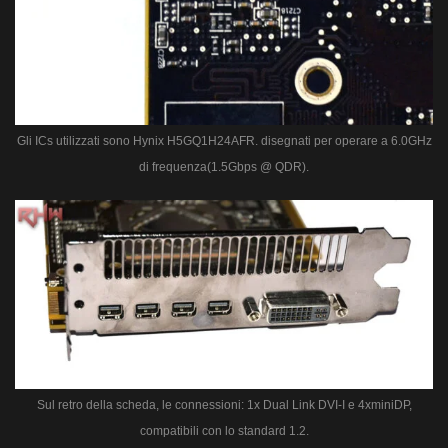
Gli ICs utilizzati sono Hynix H5GQ1H24AFR. disegnati per operare a 6.0GHz
di frequenza(1.5Gbps @ QDR).
Sul retro della scheda, le connessioni: 1x Dual Link DVI-I e 4xminiDP,
compatibili con lo standard 1.2.