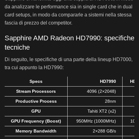
da analizzare le performance sia in single card che in dual
card setups, in modo da compararle a sistemi nella stessa
fascia di prezzo del competitor.
Sapphire AMD Radeon HD7990: specifiche
tecniche
Di seguito, le specifiche di una parte della lineup HD7000,
tra cui appunto la HD7990:
Specs
HD7990
HD79
Stream Processors
4096 (2×2048)
Productive Process
28nm
GPU
Tahiti XT2 (x2)
GPU Frequency (Boost)
950MHz (1000MHz)
100
Memory Bandwidth
2×288 GB/s