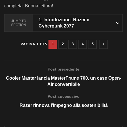
completa. Buona lettura!
1.
Introduzione: Razer e
JUMP TO
SECTION
Cyberpunk 2077
1
2
3
4
5
PAGINA 1 DI 5
Post precedente
Cooler Master lancia MasterFrame 700, un case Open-
Air convertibile
Post successivo
Razer rinnova l’impegno alla sostenibilità