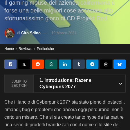
Il gaming mouse dell'azienda californiana è
forse una delle migliori cose associate allo
sfortunatissimo gioco di CD Projekt Red.
di
Ciro Sdino
19 Marzo 2021
Home
Reviews
Periferiche
1.
Introduzione: Razer e
JUMP TO
SECTION
Cyberpunk 2077
Che il lancio di Cyberpunk 2077 sia stato pieno di ostacoli,
rimandi, bug e problemi che ancora oggi perdurano, non è
certo un mistero. Che si sia creato tanto hype da far partire
una serie di prodotti brandizzati con il nome e lo stile del