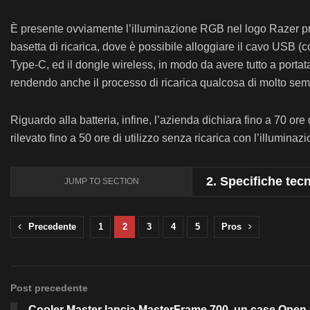
È presente ovviamente l’illuminazione RGB nel logo Razer pr
basetta di ricarica, dove è possibile alloggiare il cavo USB 
Type-C, ed il dongle wireless, in modo da avere tutto a porta
rendendo anche il processo di ricarica qualcosa di molto sem
Riguardo alla batteria, infine, l’azienda dichiara fino a 70 o
rilevato fino a 50 ore di utilizzo senza ricarica con l’illumina
2.
Specifiche tecn
JUMP TO SECTION
Precedente
1
2
3
4
5
Pros
Post precedente
Cooler Master lancia MasterFrame 700, un case Open-A