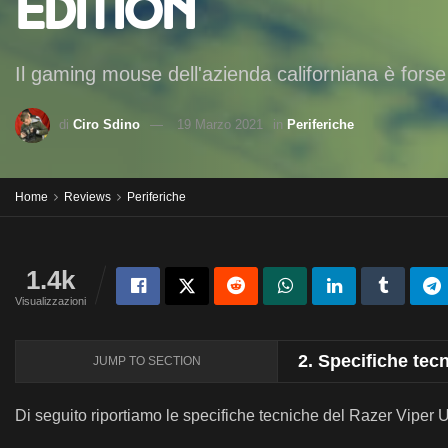
Edition
Il gaming mouse dell'azienda californiana è forse
di
Ciro Sdino
19 Marzo 2021
in
Periferiche
Home
Reviews
Periferiche
1.4k
Visualizzazioni
2.
Specifiche tecn
JUMP TO SECTION
Di seguito riportiamo le specifiche tecniche del Razer Viper U