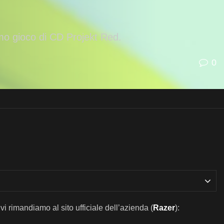
imo gioco di CD Projekt Red.
0
i rimandiamo al sito ufficiale dell’azienda (
Razer
):