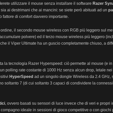
nderete utilizzare il mouse senza installare il software
Razer Syn
t sia ai destrimani che ai mancini: se siete però abituati ad un
pa
ro fattore di comfort davvero importante.
in ordine, il secondo mouse wireless con RGB più leggero sul me
d accumulare polvere) ed il terzo mouse wireless più leggero (in
to che il Viper Ultimate ha un guscio completamente chiuso, a diff
tta la tecnologia Razer Hyperspeed: ciò permette al mouse (e in g
n polling rate costante di 1000 Hz senza alcun drop, letale nei g
sitivi
HyperSpeed
ad un singolo dongle Wireless da 2.4 GHz, semp
soltanto 7 (di cui soltanto 3 capaci di condividere la conness
ici
, ovvero basati su sensori di luce invece che di veri e propri 
 compagno ideale in sessioni di gioco competitive o con giochi p