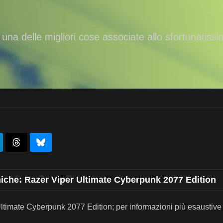
 una delle migliori cose associate allo sfortunatiss
iche: Razer Viper Ultimate Cyberpunk 2077 Edition
ltimate Cyberpunk 2077 Edition; per informazioni più esaustive v