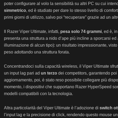
poter configurare al volo la sensibilità su altri PC su cui inte
simmetrico
, ed è studiato per dare lo stesso livello di comfor
primi giorni di utilizzo, salvo poi “recuperare” grazie ad un alt
Il Razer Viper Ultimate, infatti,
pesa solo 74 grammi
, ed è, 
presenta una struttura a nido d’ape più incline a sporcarsi e
illuminazione di alcun tipo): un risultato impressionante, vis
peso adottando una struttura forata.
Concentrandoci sulla capacità wireless, il Viper Ultimate sfru
un input lag pari ad
un terzo
dei competitors, garantendo poi u
aggiornamento, poi, è stato reso possibile collegare più dispo
momento, i dispositivi che supportano Razer HyperSpeed sono 
modelli compatibili con la tecnologia.
Altra particolarità del Viper Ultimate è l’adozione di
switch ott
l’input lag e la precisione di click, rendendo questo mouse un