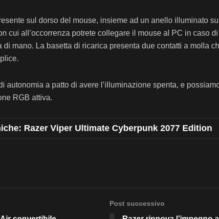
esente sul dorso del mouse, insieme ad un anello illuminato su
(con cui all’occorrenza potrete collegare il mouse al PC in caso
ta di mano. La basetta di ricarica presenta due contatti a molla 
plice.
re di autonomia a patto di avere l’illuminazione spenta, e possia
zione RGB attiva.
iche: Razer Viper Ultimate Cyberpunk 2077 Edition
Post successivo
ir convertibile
Razer rinnova l’impegno al