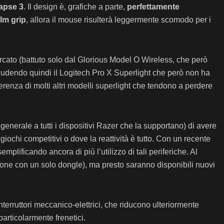
apse 3
. Il design è, grafiche a parte,
perfettamente
lm grip
, allora il mouse risulterà leggermente scomodo per i
rcato (battuto solo dal Glorious Model O Wireless, che però
cludendo quindi il Logitech Pro X Superlight che però non ha
erenza di molti altri modelli superlight che tendono a perdere
enerale a tutti i dispositivi Razer che la supportano) di avere
iochi competitivi o dove la reattività è tutto. Con un recente
lificando ancora di più l’utilizzo di tali periferiche. Al
ione con un solo dongle), ma presto saranno disponibili nuovi
interruttori meccanico-elettrici, che riducono ulteriormente
articolarmente frenetici.