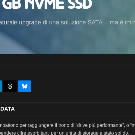
 GB NVMe SSD
aturale upgrade di una soluzione SATA... ma è intr
 ADATA
mbattono per raggiungere il trono di “drive più performante”, o
ndere cifre esorbitanti per un’unità di storage a stato solido.