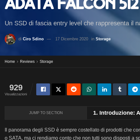
ADATA Falcon 512
Un SSD di fascia entry level che rappresenta il n
di
Ciro Sdino
17 Dicembre 2020
in
Storage
Home
Reviews
Storage
929
Visualizzazioni
1.
Introduzione:
JUMP TO SECTION
Il panorama degli SSD è sempre costellato di prodotti che co
o SATA, ma ci rendiamo conto che non tutti sono disposti a spe