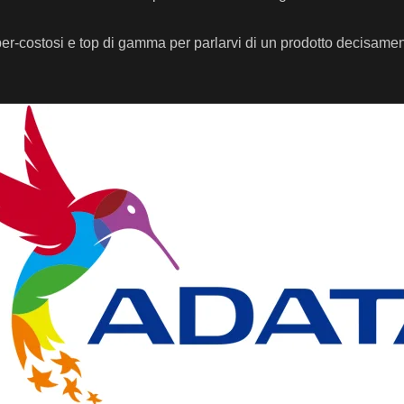
super-costosi e top di gamma per parlarvi di un prodotto decisame