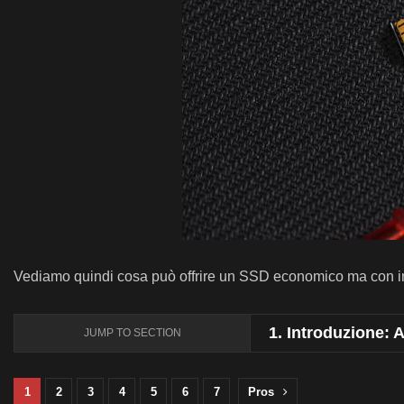
Vediamo quindi cosa può offrire un SSD economico ma con in m
1.
Introduzione:
JUMP TO SECTION
1
2
3
4
5
6
7
Pros