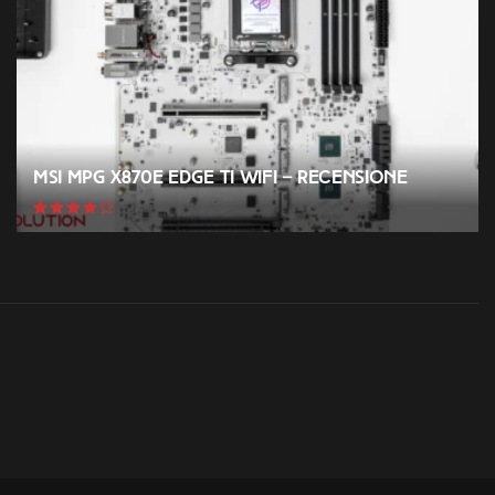
MSI MPG X870E EDGE TI WIFI – Recensione