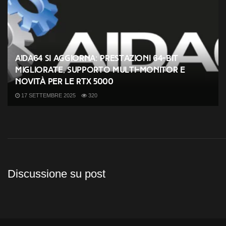
AIDA64 si aggiorna: prestazioni 64-bit
migliorate, supporto multi-monitor e
novità per le RTX 5000
17 SETTEMBRE 2025
320
Discussione su post