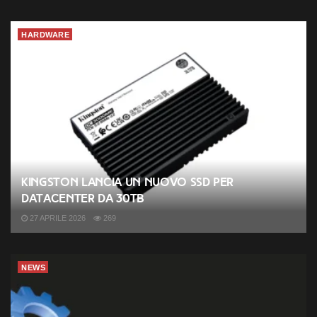
HARDWARE
Kingston lancia un nuovo SSD per
datacenter da 30TB
27 APRILE 2026
269
NEWS