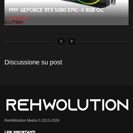
PNY GeForce RTX 5080 EPIC-X RGB OC
Discussione su post
ReHWolution Media © 2013-2026
Link importanti