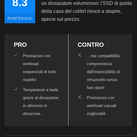
8.3
un dissipatore voluminoso: l'SSD di punta
della casa del colibrì riesce a stupire,
PUNTEGGIO
specie sul prezzo.
PRO
CONTRO
Prestazioni con
...ma compatibilità
workload
compromessa
sequenziali di tutto
dall'impossibilità di
rispetto
rimuoverlo senza
fare danni
Temperature a bada
grazie al dissipatore
Prestazioni con
in alluminio in
workload casuali
dotazione...
migliorabili