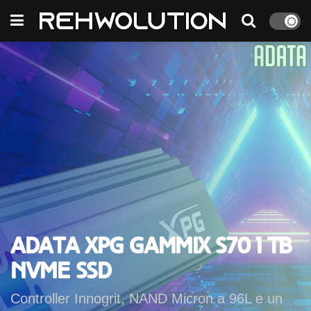
ADATA XPG Gammix S70 1 TB
NVMe SSD
Controller Innogrit, NAND Micron a 96L e un