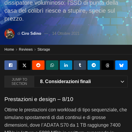
dissipatore voluminoso: l'SSD di punta della
casa del colibrì riesce a stupire, specie sul
prezzo.
di
Ciro Sdino
14 Ottobre 2021
Home
Reviews
Storage
JUMP TO
8.
Considerazioni finali
SECTION
Prestazioni e design – 8/10
Ottime le prestazioni con workload di tipo sequenziale, che
simulano spostamenti di dati continui e di grosse
dimensioni, dove l’ADATA S70 da 1 TB raggiunge 7400