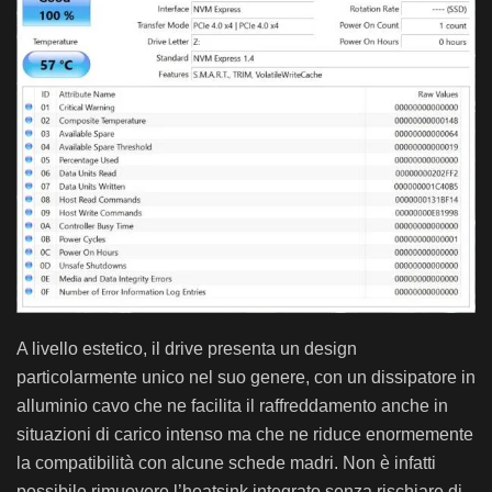
A livello estetico, il drive presenta un design
particolarmente unico nel suo genere, con un dissipatore in
alluminio cavo che ne facilita il raffreddamento anche in
situazioni di carico intenso ma che ne riduce enormemente
la compatibilità con alcune schede madri. Non è infatti
possibile rimuovere l’heatsink integrato senza rischiare di