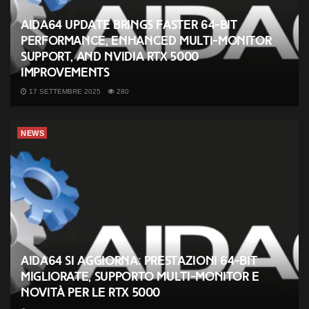
AIDA64 Update Brings Faster 64-Bit
Performance, Enhanced Multi-Monitor
Support, and NVIDIA RTX 5000
Improvements
17 SETTEMBRE 2025
280
NEWS
AIDA64 si aggiorna: prestazioni 64-bit
migliorate, supporto multi-monitor e
novità per le RTX 5000