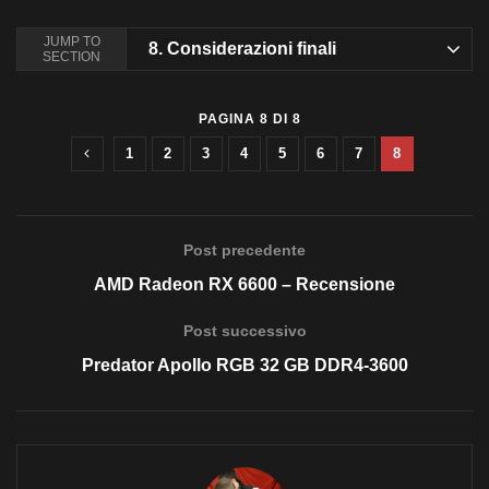
JUMP TO
8.
Considerazioni finali
SECTION
PAGINA 8 DI 8
1
2
3
4
5
6
7
8
Post precedente
AMD Radeon RX 6600 – Recensione
Post successivo
Predator Apollo RGB 32 GB DDR4-3600