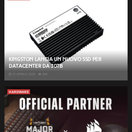
Kingston lancia un nuovo SSD per
datacenter da 30TB
27 APRILE 2026
269
HARDWARE