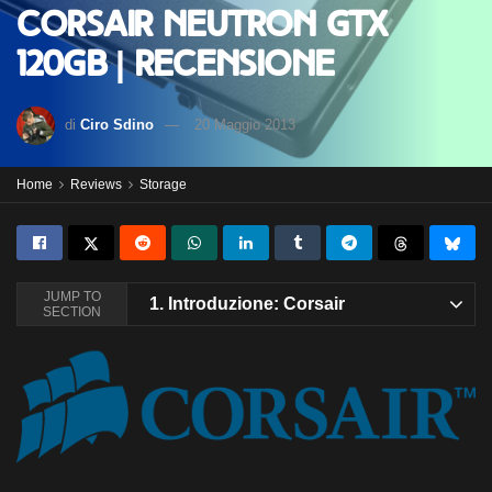
Corsair Neutron GTX
120GB | Recensione
di
Ciro Sdino
20 Maggio 2013
Home
Reviews
Storage
JUMP TO
1.
Introduzione: Corsair
SECTION