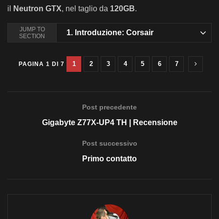
il
Neutron GTX
, nel taglio da
120GB
.
JUMP TO
1.
Introduzione: Corsair
SECTION
1
2
3
4
5
6
7
PAGINA 1 DI 7
Post precedente
Gigabyte Z77X-UP4 TH | Recensione
Post successivo
Primo contatto