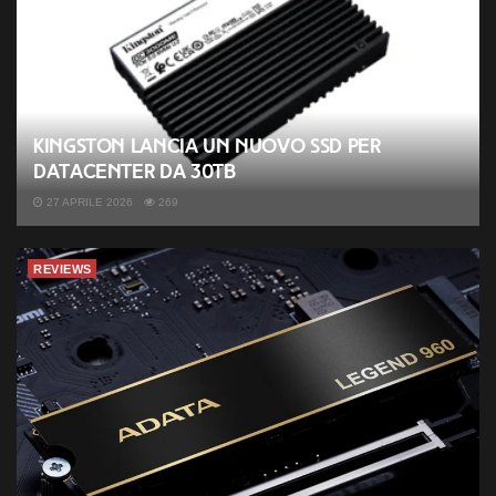
Kingston lancia un nuovo SSD per
datacenter da 30TB
27 APRILE 2026
269
REVIEWS