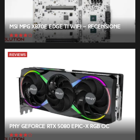
MSI MPG X870E EDGE TI WIFI – Recensione
REVIEWS
PNY GeForce RTX 5080 EPIC-X RGB OC