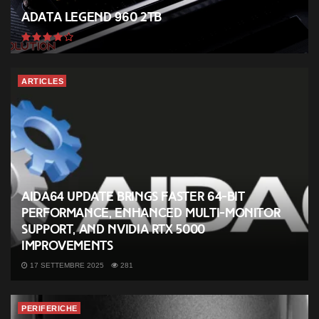
ADATA Legend 960 2TB
ARTICLES
AIDA64 Update Brings Faster 64-Bit
Performance, Enhanced Multi-Monitor
Support, and NVIDIA RTX 5000
Improvements
17 SETTEMBRE 2025
281
PERIFERICHE