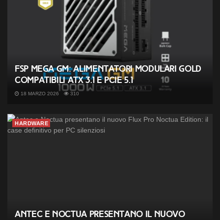
FSP MEGA GM: alimentatori modulari Gold
compatibili ATX 3.1 e PCIe 5.1
18 MARZO 2026
310
HARDWARE
Antec e Noctua presentano il nuovo