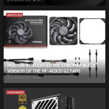
14 MAGGIO 2026
295
ARTICLES
Noctua introduces the chromax.black
version of the NF-A12x25 G2 fans
14 MAGGIO 2026
256
HARDWARE