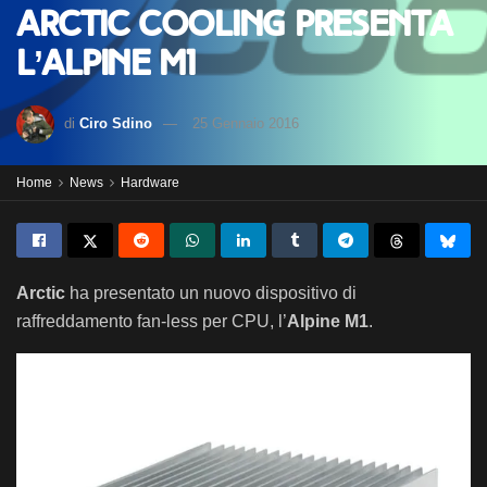
Arctic Cooling presenta
l’Alpine M1
di
Ciro Sdino
25 Gennaio 2016
Home
News
Hardware
Arctic
ha presentato un nuovo dispositivo di
raffreddamento fan-less per CPU, l’
Alpine M1
.