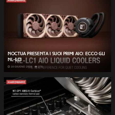
HARDWARE
Noctua presenta i suoi primi AIO: ecco gli
NL-LC1
16 GIUGNO 2026
278
HARDWARE