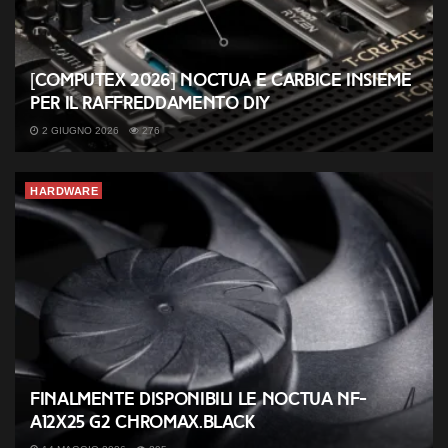
[COMPUTEX 2026] Noctua e Carbice insieme
per il raffreddamento DIY
2 GIUGNO 2026
276
HARDWARE
Finalmente disponibili le Noctua NF-
A12x25 G2 chromax.black