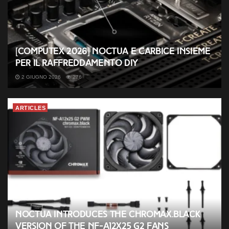
[COMPUTEX 2026] Noctua e Carbice insieme
per il raffreddamento DIY
2 GIUGNO 2026
276
ARTICLES
Noctua introduces the chromax.black
version of the NF-A12x25 G2 fans