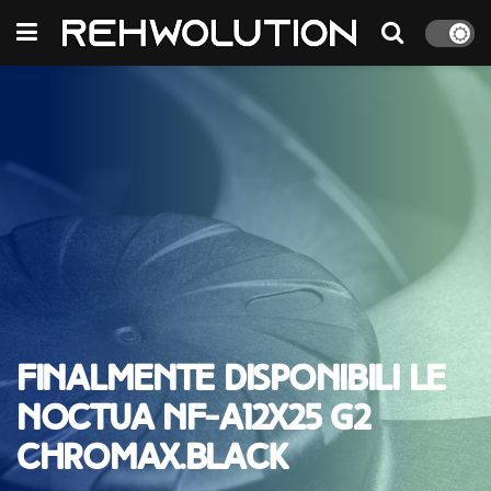
Finalmente disponibili le
Noctua NF-A12x25 G2
chromax.black