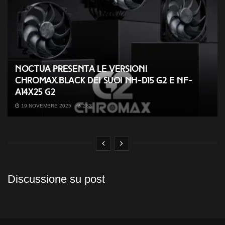
Noctua presenta le versioni
chromax.black dei suoi NH-D15 G2 e NF-
A14x25 G2
19 NOVEMBRE 2025
283
Discussione su post