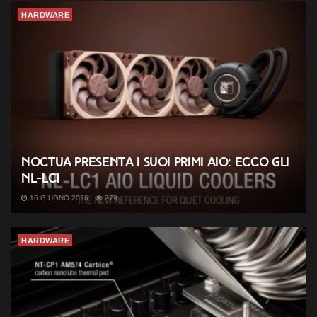
HARDWARE
Noctua presenta i suoi primi AIO: ecco gli
NL-LC1
16 GIUGNO 2026
279
HARDWARE