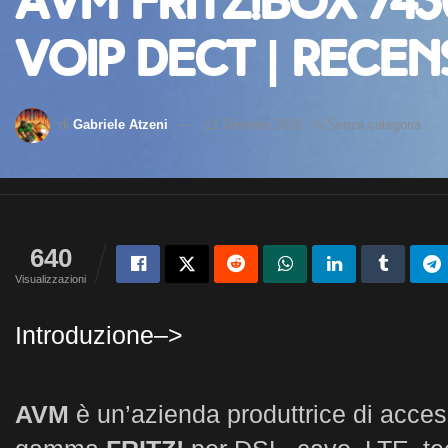
AVM Fritz!Box 743
VoIP DeCT | Recen
di
Gabriele Atzeni
21 Gennaio 2016
in
Senza categoria
640
Visualizzazioni
Introduzione–>
AVM
è un’azienda produttrice di access