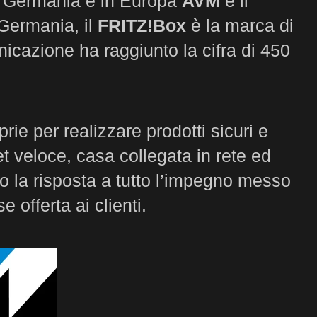
n Germania e in Europa
AVM
è il
 Germania, il
FRITZ!Box
è la marca di
icazione ha raggiunto la cifra di 450
rie per realizzare prodotti sicuri e
t veloce, casa collegata in rete ed
sono la risposta a tutto l’impegno messo
e offerta ai clienti.