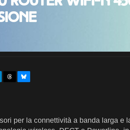
0 Router WiFi-N 45
sione
ori per la connettività a banda larga e l