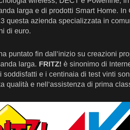
cnologia wireless, DECT e Powerline, i
 banda larga e di prodotti Smart Home. In
13 questa azienda specializzata in comun
ni di euro.
 puntato fin dall’inizio su creazioni prop
 banda larga.
FRITZ!
è sinonimo di Interne
ti soddisfatti e i centinaia di test vinti 
ta qualità e nell’assistenza di prima class