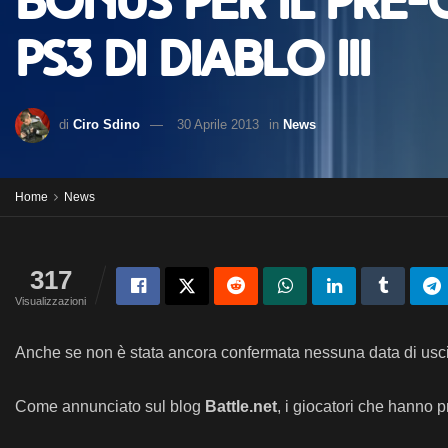
Bonus per il pre
PS3 di Diablo III
di
Ciro Sdino
30 Aprile 2013
in
News
Home
News
317
Visualizzazioni
Anche se non è stata ancora confermata nessuna data di uscita
Come annunciato sul blog
Battle.net
, i giocatori che hanno 