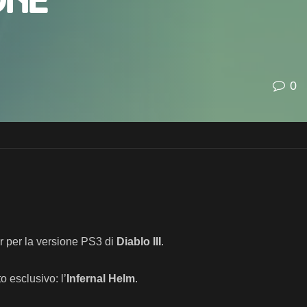
one
0
er per la versione PS3 di
Diablo III
.
o esclusivo: l’
Infernal Helm
.