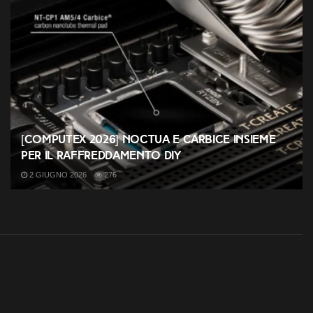
[COMPUTEX 2026] Noctua e Carbice insieme
per il raffreddamento DIY
2 GIUGNO 2026
276