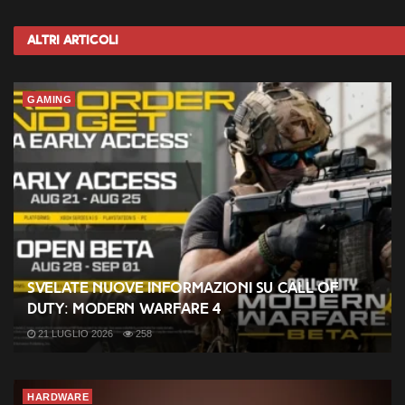
Altri
Articoli
GAMING
Svelate nuove informazioni su Call of
Duty: Modern Warfare 4
21 LUGLIO 2026
258
HARDWARE