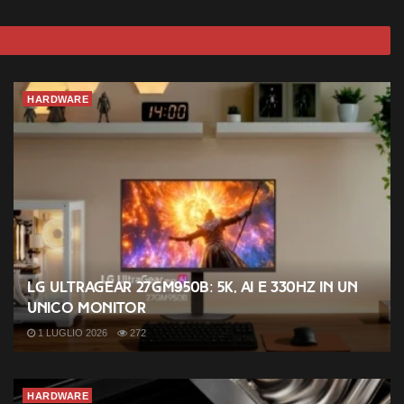
HARDWARE
LG UltraGear 27GM950B: 5K, AI e 330Hz in un
unico monitor
1 LUGLIO 2026
272
HARDWARE