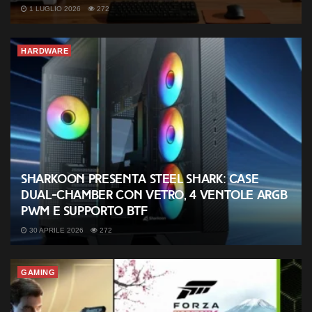
1 LUGLIO 2026
272
HARDWARE
Sharkoon presenta Steel Shark: case
dual-chamber con vetro, 4 ventole ARGB
PWM e supporto BTF
30 APRILE 2026
272
GAMING