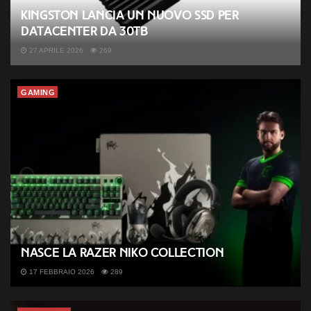
Kingston lancia un nuovo SSD per
datacenter da 30TB
27 APRILE 2026
269
GAMING
Nasce la Razer NiKo Collection
17 FEBBRAIO 2026
289