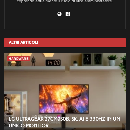
coprendo attualmente il ruolo di vice amministratore.
Altri
Articoli
HARDWARE
LG UltraGear 27GM950B: 5K, AI e 330Hz in un
unico monitor