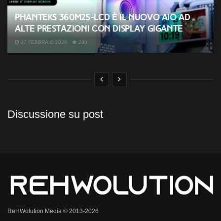
Phanteks 360M25-LCD è il nuovo AIO ad
alte prestazioni con display gigante
27 FEBBRAIO 2026
280
Discussione su post
ReHWolution Media © 2013-2026