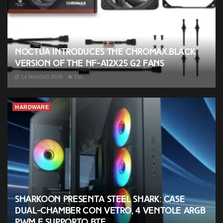
Noctua introduces the chromax.black
version of the NF-A12x25 G2 fans
14 MAGGIO 2026
256
HARDWARE
Sharkoon presenta Steel Shark: case
dual-chamber con vetro, 4 ventole ARGB
PWM e supporto BTF