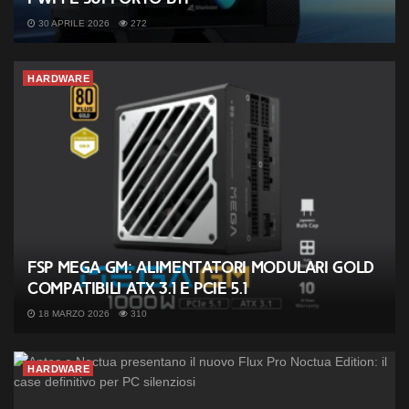
30 APRILE 2026
272
HARDWARE
FSP MEGA GM: alimentatori modulari Gold
compatibili ATX 3.1 e PCIe 5.1
18 MARZO 2026
310
HARDWARE