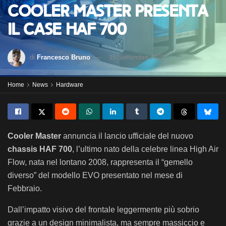
Cooler Master presenta
il case HAF 700
di
Francesco Bruno
15 Settembre 2022
Home
News
Hardware
Cooler Master
annuncia il lancio ufficiale del nuovo
chassis HAF 700
, l’ultimo nato della celebre linea High Air
Flow, nata nel lontano 2008, rappresenta il “gemello
diverso” del modello EVO presentato nel mese di
Febbraio.
Dall’impatto visivo del frontale leggermente più sobrio
grazie a un design minimalista, ma sempre massiccio e