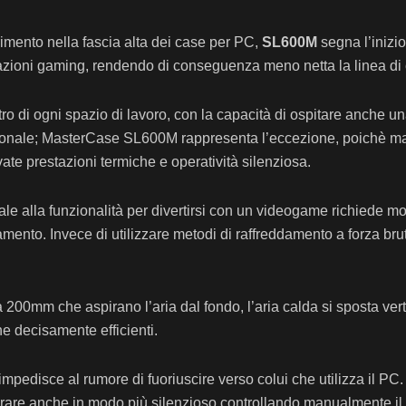
erimento nella fascia alta dei case per PC,
SL600M
segna l’inizio
tazioni gaming, rendendo di conseguenza meno netta la linea di c
ntro di ogni spazio di lavoro, con la capacità di ospitare anch
onale; MasterCase SL600M rappresenta l’eccezione, poichè mantie
te prestazioni termiche e operatività silenziosa.
ale alla funzionalità per divertirsi con un videogame richiede mo
ento. Invece di utilizzare metodi di raffreddamento a forza bruta,
 200mm che aspirano l’aria dal fondo, l’aria calda si sposta ver
e decisamente efficienti.
 impedisce al rumore di fuoriuscire verso colui che utilizza il 
perare anche in modo più silenzioso controllando manualmente il c