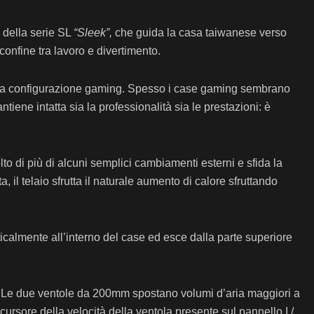
 della serie SL
“Sleek”,
che guida la casa taiwanese verso
onfine tra lavoro e divertimento.
e una configurazione gaming. Spesso i case gaming sembrano
ne intatta sia la professionalità sia le prestazioni: è
lto di più di alcuni semplici cambiamenti esterni e sfida la
 il telaio sfrutta il naturale aumento di calore sfruttando
ticalmente all’interno del case ed esce dalla parte superiore
PC. Le due ventole da 200mm spostano volumi d’aria maggiori a
ursore della velocità della ventola presente sul pannello I /