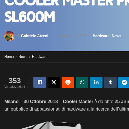
Cooler Master p
SL600M
di
Gabriele Atzeni
31 Ottobre 2018
in
Hardware
,
News
Home
News
Hardware
353
Visualizzazioni
Milano – 30 Ottobre 2018
–
Cooler Master
è da oltre
25 ann
un pubblico di appassionati di hardware alla ricerca dell’ultimo