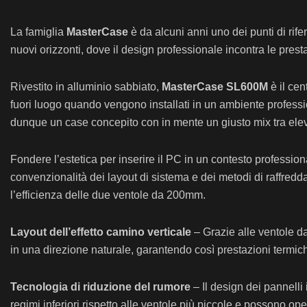
La famiglia
MasterCase
è da alcuni anni uno dei punti di rif
nuovi orizzonti, dove il design professionale incontra le pres
Rivestito in alluminio sabbiato,
MasterCase SL600M
è il ce
fuori luogo quando vengono installati in un ambiente professi
dunque un case concepito con in mente un giusto mix tra eleva
Fondere l’estetica per inserire il PC in un contesto profession
convenzionalità dei layout di sistema e dei metodi di raffreddam
l’efficienza delle due ventole da 200mm.
Layout dell’effetto camino verticale
– Grazie alle ventole da
in una direzione naturale, garantendo così prestazioni termich
Tecnologia di riduzione del rumore
– Il design dei pannelli
regimi inferiori rispetto alle ventole più piccole e possono o