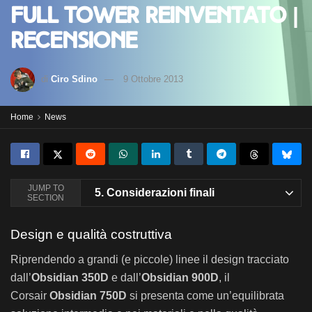
full tower reinventato |
Recensione
di
Ciro Sdino
9 Ottobre 2013
Home
News
JUMP TO
5.
Considerazioni finali
SECTION
Design e qualità costruttiva
Riprendendo a grandi (e piccole) linee il design tracciato
dall’
Obsidian 350D
e dall’
Obsidian 900D
, il
Corsair
Obsidian 750D
si presenta come un’equilibrata