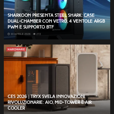
Sharkoon presenta Steel Shark: case
dual-chamber con vetro, 4 ventole ARGB
PWM e supporto BTF
30 APRILE 2026
272
HARDWARE
CES 2026 | TRYX svela innovazioni
rivoluzionarie: AIO, mid-tower e air
cooler