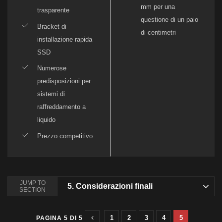
mm per una
trasparente
questione di un paio
Bracket di
di centimetri
installazione rapida
SSD
Numerose
predisposizioni per
sistemi di
raffreddamento a
liquido
Prezzo competitivo
JUMP TO
5.
Considerazioni finali
SECTION
1
2
3
4
5
PAGINA 5 DI 5