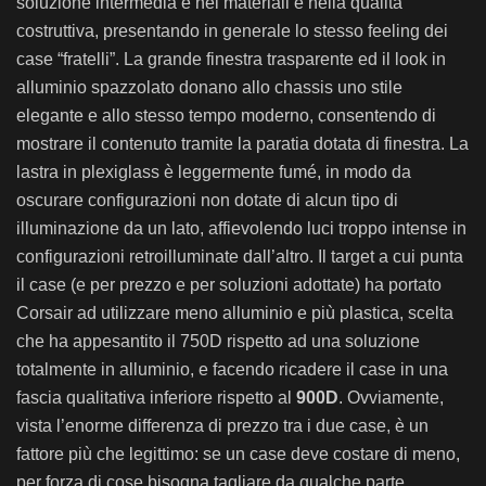
soluzione intermedia e nei materiali e nella qualità
costruttiva, presentando in generale lo stesso feeling dei
case “fratelli”. La grande finestra trasparente ed il look in
alluminio spazzolato donano allo chassis uno stile
elegante e allo stesso tempo moderno, consentendo di
mostrare il contenuto tramite la paratia dotata di finestra. La
lastra in plexiglass è leggermente fumé, in modo da
oscurare configurazioni non dotate di alcun tipo di
illuminazione da un lato, affievolendo luci troppo intense in
configurazioni retroilluminate dall’altro. Il target a cui punta
il case (e per prezzo e per soluzioni adottate) ha portato
Corsair ad utilizzare meno alluminio e più plastica, scelta
che ha appesantito il 750D rispetto ad una soluzione
totalmente in alluminio, e facendo ricadere il case in una
fascia qualitativa inferiore rispetto al
900D
. Ovviamente,
vista l’enorme differenza di prezzo tra i due case, è un
fattore più che legittimo: se un case deve costare di meno,
per forza di cose bisogna tagliare da qualche parte.