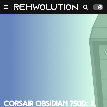
Corsair Obsidian 750D: il