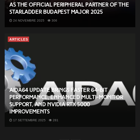
as the Official Peripheral Partner of the
StarLadder Budapest Major 2025
24 NOVEMBRE 2025
306
ARTICLES
AIDA64 Update Brings Faster 64-Bit
Performance, Enhanced Multi-Monitor
Support, and NVIDIA RTX 5000
Improvements
17 SETTEMBRE 2025
281