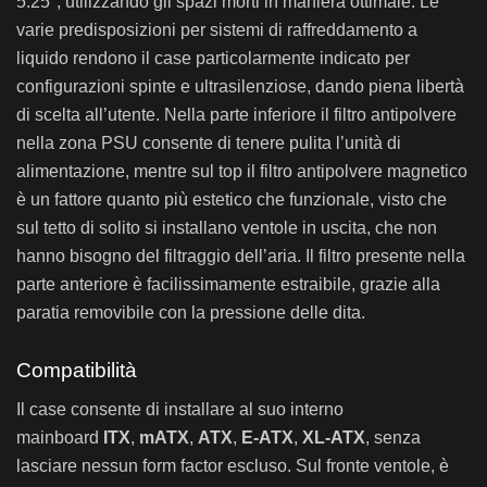
5.25″, utilizzando gli spazi morti in maniera ottimale. Le
varie predisposizioni per sistemi di raffreddamento a
liquido rendono il case particolarmente indicato per
configurazioni spinte e ultrasilenziose, dando piena libertà
di scelta all’utente. Nella parte inferiore il filtro antipolvere
nella zona PSU consente di tenere pulita l’unità di
alimentazione, mentre sul top il filtro antipolvere magnetico
è un fattore quanto più estetico che funzionale, visto che
sul tetto di solito si installano ventole in uscita, che non
hanno bisogno del filtraggio dell’aria. Il filtro presente nella
parte anteriore è facilissimamente estraibile, grazie alla
paratia removibile con la pressione delle dita.
Compatibilità
Il case consente di installare al suo interno
mainboard
ITX
,
mATX
,
ATX
,
E-ATX
,
XL-ATX
, senza
lasciare nessun form factor escluso. Sul fronte ventole, è