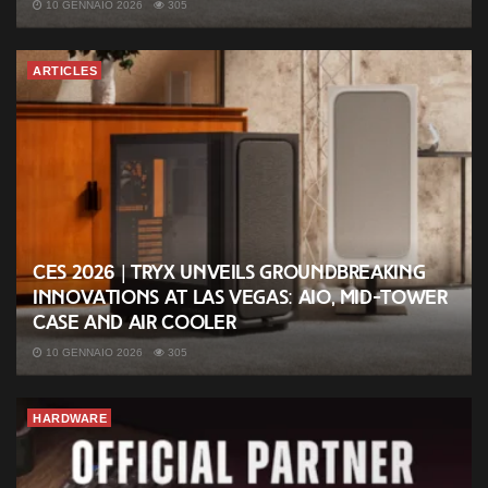
10 GENNAIO 2026
305
ARTICLES
CES 2026 | TRYX unveils groundbreaking
innovations at Las Vegas: AIO, mid-tower
case and air cooler
10 GENNAIO 2026
305
HARDWARE